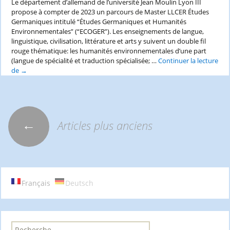
Le département d’allemand de l’université Jean Moulin Lyon III
propose à compter de 2023 un parcours de Master LLCER Études
Germaniques intitulé “Études Germaniques et Humanités
Environnementales” (“ECOGER”). Les enseignements de langue,
linguistique, civilisation, littérature et arts y suivent un double fil
rouge thématique: les humanités environnementales d’une part
(langue de spécialité et traduction spécialisée; …
Continuer la lecture
de
Ouverture
→
d’un
parcours
master
LLCER
“Études
←
Articles plus anciens
Navigation
germaniques
et
humanités
environnementales”
des
à
Lyon
Français
Deutsch
III
articles
R