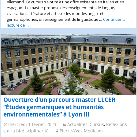
Allemand. Ce cursus s’ajoute à une offre existante en italien et en
espagnol. Le master propose des enseignements de langue,
civilisation, littérature et arts sur les mondes anglo- et
germanophones, un enseignement de linguistique …
Continuer la
lecture de
Ouverture
→
d’un
master
LLCER
anglais-
allemand
à
Lyon
3
Ouverture d’un parcours master LLCER
“Études germaniques et humanités
environnementales” à Lyon III
mercredi 1 février 2023
Actualités
,
Cursus
,
Réflexions
sur la bi-disciplinarité
Pierre-Yves Modicom