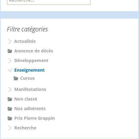
e
c
h
e
Filtre catégories
r
c
Actualités
h
e
Annonce de décès
r
Développement
:
Enseignement
Cursus
Manifestations
Non classé
Nos adhérents
Prix Pierre Grappin
Recherche