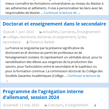
2024/25,
mieux connaître les formations universitaires au niveau du Master à
Université
ses adhérentes et adhérents. Il vise à personnaliser les liens avec les
de
responsables de Master …
Continuer la lecture de
De
→
Strasbourg
la
CPGE
Doctorat et enseignement dans le secondaire
au
Master
jeudi 1 juin 2023
Actualités
,
Carrières
,
Enseignement
sélectif
collège
,
doctorant
,
doctorat
,
enseignement
,
lycée
,
Forum
secondaire
Florence Baillet
d’information
La France se singularise par la présence significative de
et
doctorant.es et docteur.es parmi les professeur.es de
de
l’enseignement scolaire. Ils représentent un véritable atout, pour la
mise
sensibilisation des élèves aux exigences de la production des
en
savoirs, pour l’articulation entre le secondaire et le supérieur ou
contact
pour la formation continue. La commission doctorat du Collège des
APPEL-
Sociétés Savantes Académiques (Collège …
Continuer la lecture de
Docto
Clé
→
et
Samedi
ensei
14
dans
Programme de l’agrégation interne
octobre
le
2023,
d’allemand, session 2024
secon
11h-
samedi 13 mai 2023
Concours
,
Enseignement
12h,