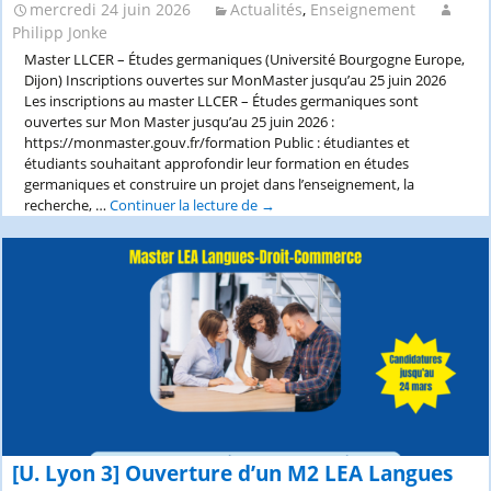
mercredi 24 juin 2026
Actualités
,
Enseignement
Philipp Jonke
Master LLCER – Études germaniques (Université Bourgogne Europe,
Dijon) Inscriptions ouvertes sur MonMaster jusqu’au 25 juin 2026
Les inscriptions au master LLCER – Études germaniques sont
ouvertes sur Mon Master jusqu’au 25 juin 2026 :
https://monmaster.gouv.fr/formation Public : étudiantes et
étudiants souhaitant approfondir leur formation en études
germaniques et construire un projet dans l’enseignement, la
recherche, …
Continuer la lecture de
Master
→
LLCER
–
Études
germaniques
(Université
Bourgogne
Europe,
Dijon,
25
juin
2026)
[U. Lyon 3] Ouverture d’un M2 LEA Langues