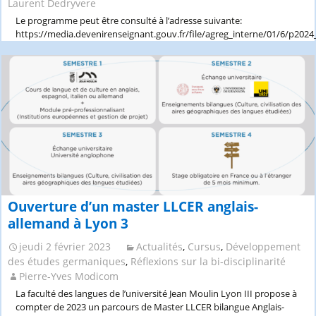
mode
Laurent Dedryvere
hybride
Le programme peut être consulté à l’adresse suivante:
https://media.devenirenseignant.gouv.fr/file/agreg_interne/01/6/p202
Ouverture d’un master LLCER anglais-
allemand à Lyon 3
jeudi 2 février 2023
Actualités
,
Cursus
,
Développement
des études germaniques
,
Réflexions sur la bi-disciplinarité
Pierre-Yves Modicom
La faculté des langues de l’université Jean Moulin Lyon III propose à
compter de 2023 un parcours de Master LLCER bilangue Anglais-