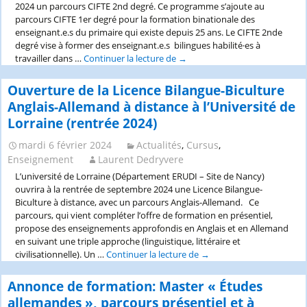
2024 un parcours CIFTE 2nd degré. Ce programme s’ajoute au
parcours CIFTE 1er degré pour la formation binationale des
enseignant.e.s du primaire qui existe depuis 25 ans. Le CIFTE 2nde
degré vise à former des enseignant.e.s bilingues habilité·es à
travailler dans …
Continuer la lecture de
Ouverture
→
d’un
parcours
Ouverture de la Licence Bilangue-Biculture
CIFTE
Anglais-Allemand à distance à l’Université de
(Cursus
Lorraine (rentrée 2024)
Intégré
pour
mardi 6 février 2024
Actualités
,
Cursus
,
la
Enseignement
Laurent Dedryvere
Formation
Transfrontalière
L’université de Lorraine (Département ERUDI – Site de Nancy)
d’Enseignants)
ouvrira à la rentrée de septembre 2024 une Licence Bilangue-
2nd
Biculture à distance, avec un parcours Anglais-Allemand. Ce
degré
parcours, qui vient compléter l’offre de formation en présentiel,
à
propose des enseignements approfondis en Anglais et en Allemand
l’Université
en suivant une triple approche (linguistique, littéraire et
de
civilisationnelle). Un …
Continuer la lecture de
Ouverture
→
Haute-
de
Alsace,
la
Annonce de formation: Master « Études
en
Licence
allemandes », parcours présentiel et à
partenariat
Bilangue-