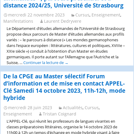
distance 2024/25, Université de Strasbourg
avec
Biculture
la
Anglais-
mercredi 22 novembre 2023
Cursus
,
Enseignement
,
Pädagogische
Allemand
Manifestations
Laurent Dedryvere
Hochschule
à
de
distance
Le Département d’études allemandes de l’Université de Strasbourg
Fribourg
à
propose deux parcours de Master d’études allemandes aux profils
l’Université
variés : – le parcours à distance (« Les mondes germanophones
de
dans l’espace européen : littératures, cultures et politiques, XVIIIe –
Lorraine
XXIe siècle ») conduit à l’obtention d’un Master en études
(rentrée
germaniques. Il porte autant sur l’Allemagne que l’Autriche et la
2024)
Suisse, …
Continuer la lecture de
Annonce
→
de
formation:
De la CPGE au Master sélectif Forum
Master
d’information et de mise en contact APPEL-
«
Clé Samedi 14 octobre 2023, 11h-12h, mode
Études
hybride
allemandes
»,
mercredi 28 juin 2023
Actualités
,
Cursus
,
parcours
Enseignement
Tristan Coignard
présentiel
et
L’APPEL-Clé, qui réunit les professeurs de langues vivantes en
à
classes préparatoires littéraires, organise le 14 octobre 2023 de
distance
11h00 à 12h un temps d’échange en mode hybride visant à faire