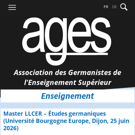
Aller
Recher
FR
DE
au
contenu
Association des Germanistes de
l'Enseignement Supérieur
Enseignement
Master LLCER – Études germaniques
(Université Bourgogne Europe, Dijon, 25 juin
2026)