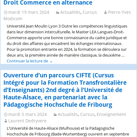
Droit Commerce en alternance
mardi 19 mars 2024
Actualités
,
Cursus
Pierre-Yves
Modicom
Université Jean Moulin Lyon 3 Outre les compétences linguistiques
dans leur dimension interculturelle, le Master LEA Langues-Droit-
Commerce apporte une bonne connaissance du cadre juridique et
du droit des affaires qui encadrent les échanges internationaux.
Pour la promotion entrante en 2024, la formation se déroulera sur
deux ans, la première année de manière classique, la deuxième …
Continuer la lecture de
[U.
→
Lyon
3]
Ouverture d’un parcours CIFTE (Cursus
Ouverture
Intégré pour la Formation Transfrontalière
d’un
d’Enseignants) 2nd degré à l’Université de
M2
Haute-Alsace, en partenariat avec la
LEA
Langues
Pädagogische Hochschule de Fribourg
Droit
Commerce
mardi 5 mars 2024
Actualités
,
Cursus
,
Enseignement
en
Laurent Dedryvere
alternance
L’Université de Haute-Alsace (Mulhouse) et la Pädagogische
Hochschule de Fribourg (Bade-Wurtemberg) ouvrent en septembre