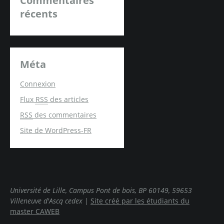
Commentaires
récents
Méta
Connexion
Flux
RSS
des articles
RSS
des commentaires
Site de WordPress-FR
Université de Lille, Campus Pont de bois, BP 60149, 59653
Villeneuve d'Ascq cedex
|
Site créé par les étudiants du
master CAWEB