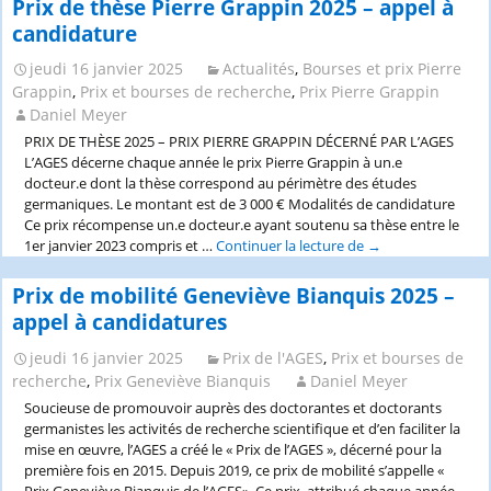
Prix de thèse Pierre Grappin 2025 – appel à
Genevièv
candidature
Bianquis
de
jeudi 16 janvier 2025
Actualités
,
Bourses et prix Pierre
l’AGES
Grappin
,
Prix et bourses de recherche
,
Prix Pierre Grappin
2026
Daniel Meyer
–
PRIX DE THÈSE 2025 – PRIX PIERRE GRAPPIN DÉCERNÉ PAR L’AGES
appel
L’AGES décerne chaque année le prix Pierre Grappin à un.e
à
docteur.e dont la thèse correspond au périmètre des études
candidatu
germaniques. Le montant est de 3 000 € Modalités de candidature
Ce prix récompense un.e docteur.e ayant soutenu sa thèse entre le
1er janvier 2023 compris et …
Continuer la lecture de
Prix
→
de
thèse
Prix de mobilité Geneviève Bianquis 2025 –
Pierre
appel à candidatures
Grappin
2025
jeudi 16 janvier 2025
Prix de l'AGES
,
Prix et bourses de
–
recherche
,
Prix Geneviève Bianquis
Daniel Meyer
appel
Soucieuse de promouvoir auprès des doctorantes et doctorants
à
germanistes les activités de recherche scientifique et d’en faciliter la
candidature
mise en œuvre, l’AGES a créé le « Prix de l’AGES », décerné pour la
première fois en 2015. Depuis 2019, ce prix de mobilité s’appelle «
Prix Geneviève Bianquis de l’AGES». Ce prix, attribué chaque année,