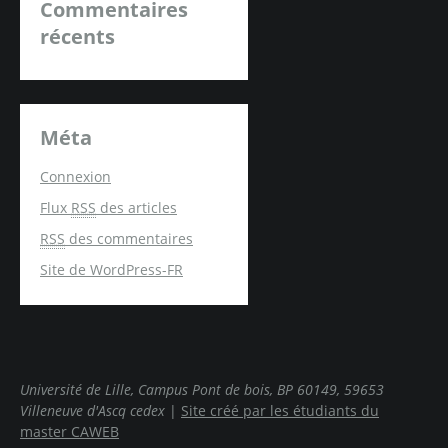
Commentaires
récents
Méta
Connexion
Flux
RSS
des articles
RSS
des commentaires
Site de WordPress-FR
Université de Lille, Campus Pont de bois, BP 60149, 59653
Villeneuve d'Ascq cedex
|
Site créé par les étudiants du
master CAWEB