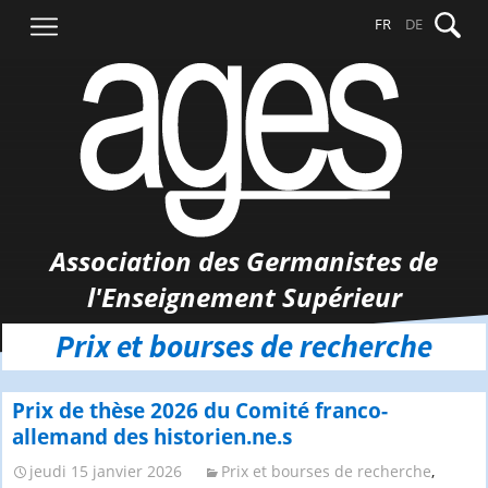
Aller
Recher
FR
DE
au
contenu
Association des Germanistes de
l'Enseignement Supérieur
Prix et bourses de recherche
Prix de thèse 2026 du Comité franco-
allemand des historien.ne.s
jeudi 15 janvier 2026
Prix et bourses de recherche
,