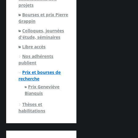
projets
Bourses et prix Pierre
Grappin
Colloques, journées
d'étude, séminaires
Libre accès
Nos adhérents
publient
Prix et bourses de
recherche
Prix Geneviève
Bianquis
Thèses et
habilitations