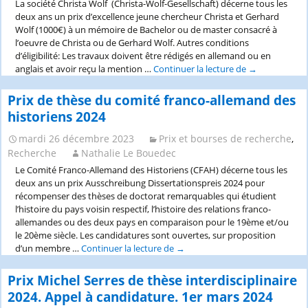
O’Donnell
La société Christa Wolf (Christa-Wolf-Gesellschaft) décerne tous les
deux ans un prix d’excellence jeune chercheur Christa et Gerhard
Wolf (1000€) à un mémoire de Bachelor ou de master consacré à
l’oeuvre de Christa ou de Gerhard Wolf. Autres conditions
d’éligibilité: Les travaux doivent être rédigés en allemand ou en
anglais et avoir reçu la mention …
Continuer la lecture de
Prix
→
jeune
chercheur
Prix de thèse du comité franco-allemand des
Christa
historiens 2024
et
Gerhard
mardi 26 décembre 2023
Prix et bourses de recherche
,
Wolf
Recherche
Nathalie Le Bouedec
(1000€)
Le Comité Franco-Allemand des Historiens (CFAH) décerne tous les
pour
deux ans un prix Ausschreibung Dissertationspreis 2024 pour
un
récompenser des thèses de doctorat remarquables qui étudient
mémoire
l’histoire du pays voisin respectif, l’histoire des relations franco-
de
allemandes ou des deux pays en comparaison pour le 19ème et/ou
master
le 20ème siècle. Les candidatures sont ouvertes, sur proposition
ou
d’un membre …
Continuer la lecture de
Prix
→
de
de
Bachelor_délai
thèse
Prix Michel Serres de thèse interdisciplinaire
1er
du
octobre
2024. Appel à candidature. 1er mars 2024
comité
2024