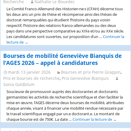
Recherche
Nathalie Le Bouedec
Le Comité Franco-Allemand des Historien·ne·s (CFAH) décerne tous
les deux ans un prix de thèse et récompense ainsi des thèses de
doctorat remarquables qui étudient l’histoire du pays voisin
respectif, l’histoire des relations franco-allemandes ou des deux
pays dans une perspective comparative au XIXe et/ou au XXe siècle.
Les candidatures sont ouvertes, sur proposition d’un …
Continuer la
lecture de
Prix
→
de
thèse
Bourses de mobilité Geneviève Bianquis de
2026
l’AGES 2026 – appel à candidatures
du
Comité
mardi 13 janvier 2026
Bourses et prix Pierre Grappin
,
franco-
Prix et bourses de recherche
,
Prix Geneviève Bianquis
allemand
Sonia Goldblum
des
Soucieuse de promouvoir auprès des doctorantes et doctorants
historien.ne.s
germanistes les activités de recherche scientifique et d’en faciliter la
mise en œuvre, l’AGES décerne deux bourses de mobilité, attribuées
chaque année, visant à financer une mobilité rendue nécessaire par
le travail scientifique engagé par un.e doctorant.e. Le montant de
chaque bourse est de 750€. La date …
Continuer la lecture de
Bourses
→
de
mobilité