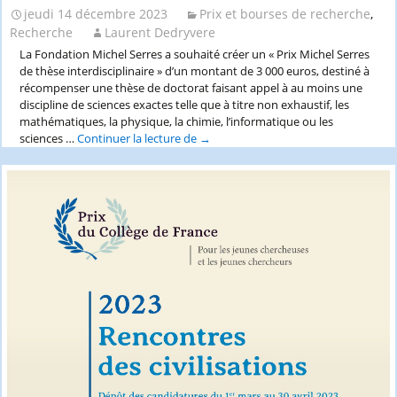
franco-
jeudi 14 décembre 2023
Prix et bourses de recherche
,
allemand
Recherche
Laurent Dedryvere
des
La Fondation Michel Serres a souhaité créer un « Prix Michel Serres
historiens
de thèse interdisciplinaire » d’un montant de 3 000 euros, destiné à
2024
récompenser une thèse de doctorat faisant appel à au moins une
discipline de sciences exactes telle que à titre non exhaustif, les
mathématiques, la physique, la chimie, l’informatique ou les
sciences …
Continuer la lecture de
Prix
→
Michel
Serres
de
thèse
interdisciplinaire
2024.
Appel
à
candidature.
1er
mars
2024