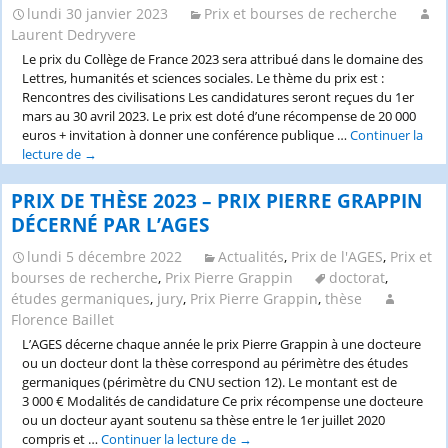
lundi 30 janvier 2023
Prix et bourses de recherche
Laurent Dedryvere
Le prix du Collège de France 2023 sera attribué dans le domaine des
Lettres, humanités et sciences sociales. Le thème du prix est :
Rencontres des civilisations Les candidatures seront reçues du 1er
mars au 30 avril 2023. Le prix est doté d’une récompense de 20 000
euros + invitation à donner une conférence publique …
Continuer la
lecture de
Prix
→
du
collège
PRIX DE THÈSE 2023 – PRIX PIERRE GRAPPIN
de
DÉCERNÉ PAR L’AGES
France
2023
lundi 5 décembre 2022
Actualités
,
Prix de l'AGES
,
Prix et
pour
bourses de recherche
,
Prix Pierre Grappin
doctorat
,
les
études germaniques
,
jury
,
Prix Pierre Grappin
,
thèse
jeunes
Florence Baillet
chercheuses
L’AGES décerne chaque année le prix Pierre Grappin à une docteure
et
ou un docteur dont la thèse correspond au périmètre des études
les
germaniques (périmètre du CNU section 12). Le montant est de
jeunes
3 000 € Modalités de candidature Ce prix récompense une docteure
chercheurs:
ou un docteur ayant soutenu sa thèse entre le 1er juillet 2020
“Rencontres
compris et …
Continuer la lecture de
PRIX
→
des