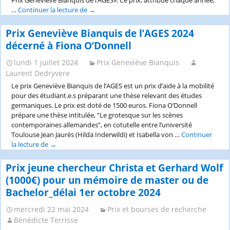
…
Continuer la lecture de
Prix
→
de
mobilité
Prix Geneviève Bianquis de l’AGES 2024
Geneviève
décerné à Fiona O’Donnell
Bianquis
2025
lundi 1 juillet 2024
Prix Geneviève Bianquis
–
Laurent Dedryvere
appel
Le prix Geneviève Bianquis de l’AGES est un prix d’aide à la mobilité
à
pour des étudiant.e.s préparant une thèse relevant des études
candidatures
germaniques. Le prix est doté de 1500 euros. Fiona O’Donnell
prépare une thèse intitulée, “Le grotesque sur les scènes
contemporaines allemandes”, en cotutelle entre l’université
Toulouse Jean Jaurès (Hilda Inderwildi) et Isabella von …
Continuer
la lecture de
Prix
→
Geneviève
Bianquis
Prix jeune chercheur Christa et Gerhard Wolf
de
(1000€) pour un mémoire de master ou de
l’AGES
Bachelor_délai 1er octobre 2024
2024
décerné
mercredi 22 mai 2024
Prix et bourses de recherche
à
Bénédicte Terrisse
Fiona