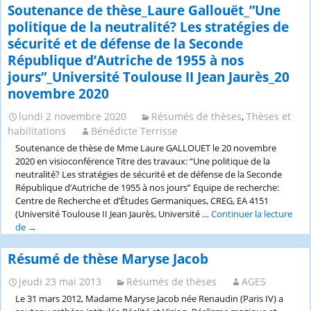
thèse_Solange
Soutenance de thèse_Laure Gallouët_”Une
Catholi
Arber_”Elmar
d’Anger
politique de la neutralité? Les stratégies de
Tophoven
et
sécurité et de défense de la Seconde
et
Univers
République d’Autriche de 1955 à nos
la
d’Anger
traduction
jours”_Université Toulouse II Jean Jaurès_20
décemb
transparente”_
2020
novembre 2020
Université/Unive
de
lundi 2 novembre 2020
Résumés de thèses
,
Thèses et
Lausanne_12
habilitations
Bénédicte Terrisse
décembre
Soutenance de thèse de Mme Laure GALLOUET le 20 novembre
2020
2020 en visioconférence Titre des travaux: “Une politique de la
neutralité? Les stratégies de sécurité et de défense de la Seconde
République d’Autriche de 1955 à nos jours” Equipe de recherche:
Centre de Recherche et d’Études Germaniques, CREG, EA 4151
(Université Toulouse II Jean Jaurès, Université …
Continuer la lecture
de
Soutenance
→
de
thèse_Laure
Résumé de thèse Maryse Jacob
Gallouët_”Une
politique
jeudi 23 mai 2013
Résumés de thèses
AGES
de
Le 31 mars 2012, Madame Maryse Jacob née Renaudin (Paris IV) a
la