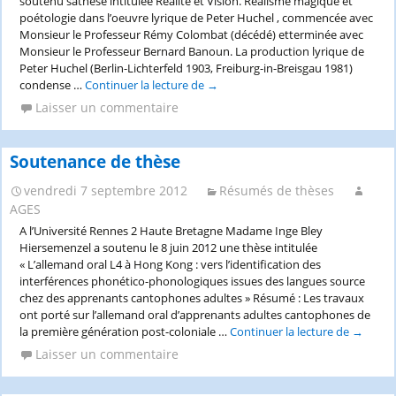
soutenu sathèse intitulée Réalité et Vision. Réalisme magique et
neutralité?
poétologie dans l’oeuvre lyrique de Peter Huchel , commencée avec
Les
Monsieur le Professeur Rémy Colombat (décédé) etterminée avec
stratégies
Monsieur le Professeur Bernard Banoun. La production lyrique de
de
Peter Huchel (Berlin-Lichterfeld 1903, Freiburg-in-Breisgau 1981)
sécurité
condense …
Continuer la lecture de
Résumé
→
et
de
Laisser un commentaire
de
thèse
défense
Maryse
de
Jacob
Soutenance de thèse
la
Seconde
vendredi 7 septembre 2012
Résumés de thèses
République
AGES
d’Autriche
de
A l’Université Rennes 2 Haute Bretagne Madame Inge Bley
1955
Hiersemenzel a soutenu le 8 juin 2012 une thèse intitulée
à
« L’allemand oral L4 à Hong Kong : vers l’identification des
nos
interférences phonético-phonologiques issues des langues source
jours”_Université
chez des apprenants cantophones adultes » Résumé : Les travaux
Toulouse
ont porté sur l’allemand oral d’apprenants adultes cantophones de
II
la première génération post-coloniale …
Continuer la lecture de
Soutena
→
Jean
de
Laisser un commentaire
Jaurès_20
thèse
novembre