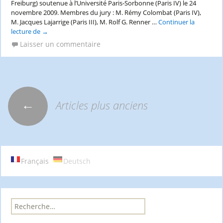
Freiburg) soutenue à l’Université Paris-Sorbonne (Paris IV) le 24
novembre 2009. Membres du jury : M. Rémy Colombat (Paris IV),
M. Jacques Lajarrige (Paris III), M. Rolf G. Renner …
Continuer la
lecture de
Sandie
→
Attia,
Laisser un commentaire
« Signes
et
traces
dans
l’œuvre
poétique
←
Articles plus anciens
Navigation
de
Günter
Eich »
des
Français
Deutsch
articles
R
e