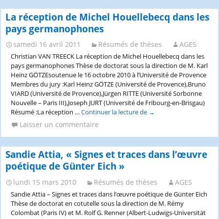
Kafka
–
La réception de Michel Houellebecq dans les
Blanchot
pays germanophones
–
Celan
samedi 16 avril 2011
Résumés de thèses
AGES
Christian VAN TREECK La réception de Michel Houellebecq dans les
pays germanophones Thèse de doctorat sous la direction de M. Karl
Heinz GÖTZEsoutenue le 16 octobre 2010 à l’Université de Provence
Membres du jury :Karl Heinz GÖTZE (Université de Provence),Bruno
VIARD (Université de Provence),Jürgen RITTE (Université Sorbonne
Nouvelle – Paris III),Joseph JURT (Université de Fribourg-en-Brisgau)
Résumé :La réception …
Continuer la lecture de
La
→
réception
Laisser un commentaire
de
Michel
Houellebecq
Sandie Attia, « Signes et traces dans l’œuvre
dans
poétique de Günter Eich »
les
pays
lundi 15 mars 2010
Résumés de thèses
AGES
germanophones
Sandie Attia – Signes et traces dans l’œuvre poétique de Günter Eich
Thèse de doctorat en cotutelle sous la direction de M. Rémy
Colombat (Paris IV) et M. Rolf G. Renner (Albert-Ludwigs-Universität