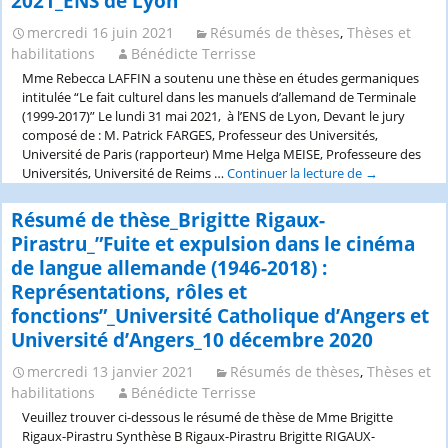
2021_ENS de Lyon
mercredi 16 juin 2021
Résumés de thèses
,
Thèses et
habilitations
Bénédicte Terrisse
Mme Rebecca LAFFIN a soutenu une thèse en études germaniques
intitulée “Le fait culturel dans les manuels d’allemand de Terminale
(1999-2017)” Le lundi 31 mai 2021, à l’ENS de Lyon, Devant le jury
composé de : M. Patrick FARGES, Professeur des Universités,
Université de Paris (rapporteur) Mme Helga MEISE, Professeure des
Universités, Université de Reims …
Continuer la lecture de
Résumé
→
de
thèse_Rebecc
Résumé de thèse_Brigitte Rigaux-
Laffin_”Le
Pirastru_”Fuite et expulsion dans le cinéma
fait
de langue allemande (1946-2018) :
culturel
Représentations, rôles et
dans
les
fonctions”_Université Catholique d’Angers et
manuels
Université d’Angers_10 décembre 2020
d’allemand
de
mercredi 13 janvier 2021
Résumés de thèses
,
Thèses et
Terminale
habilitations
Bénédicte Terrisse
(1999-
Veuillez trouver ci-dessous le résumé de thèse de Mme Brigitte
2017)”_soute
Rigaux-Pirastru Synthèse B Rigaux-Pirastru Brigitte RIGAUX-
le