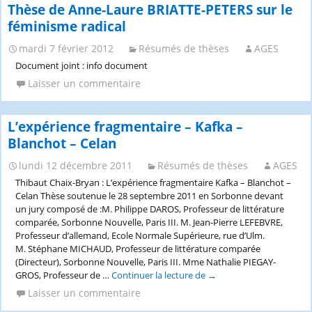
2020
Thèse de Anne-Laure BRIATTE-PETERS sur le
féminisme radical
mardi 7 février 2012
Résumés de thèses
AGES
Document joint : info document
Laisser un commentaire
L’expérience fragmentaire – Kafka –
Blanchot – Celan
lundi 12 décembre 2011
Résumés de thèses
AGES
Thibaut Chaix-Bryan : L’expérience fragmentaire Kafka – Blanchot –
Celan Thèse soutenue le 28 septembre 2011 en Sorbonne devant
un jury composé de :M. Philippe DAROS, Professeur de littérature
comparée, Sorbonne Nouvelle, Paris III. M. Jean-Pierre LEFEBVRE,
Professeur d’allemand, Ecole Normale Supérieure, rue d’Ulm.
M. Stéphane MICHAUD, Professeur de littérature comparée
(Directeur), Sorbonne Nouvelle, Paris III. Mme Nathalie PIEGAY-
GROS, Professeur de …
Continuer la lecture de
L’expérience
→
fragmentaire
Laisser un commentaire
–