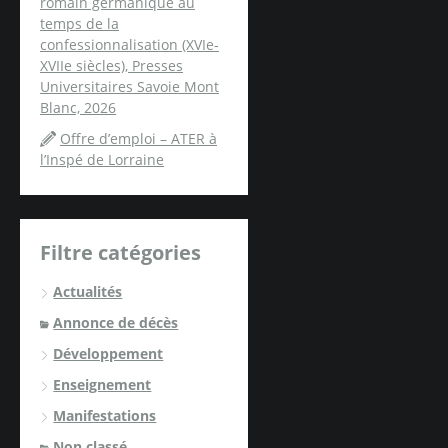
romain germanique au
temps de la
confessionnalisation (XVIe-
XVIIe siècles), Presses
Universitaires Savoie Mont
Blanc, 2026
Offre d’emploi – ATER à
l’Inspé de Lorraine
Filtre catégories
Actualités
Annonce de décès
Développement
Enseignement
Manifestations
Non classé