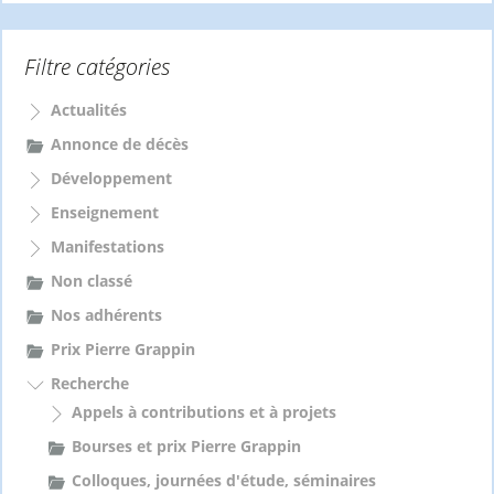
c
h
e
Filtre catégories
r
c
Actualités
h
e
Annonce de décès
r
Développement
:
Enseignement
Manifestations
Non classé
Nos adhérents
Prix Pierre Grappin
Recherche
Appels à contributions et à projets
Bourses et prix Pierre Grappin
Colloques, journées d'étude, séminaires