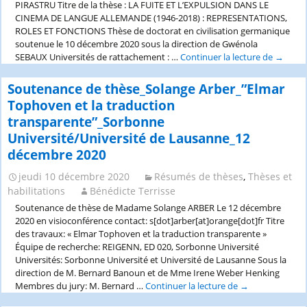
PIRASTRU Titre de la thèse : LA FUITE ET L’EXPULSION DANS LE
31
CINEMA DE LANGUE ALLEMANDE (1946-2018) : REPRESENTATIONS,
mai
ROLES ET FONCTIONS Thèse de doctorat en civilisation germanique
2021_ENS
soutenue le 10 décembre 2020 sous la direction de Gwénola
de
SEBAUX Universités de rattachement : …
Continuer la lecture de
Résum
→
Lyon
de
thèse_B
Soutenance de thèse_Solange Arber_”Elmar
Rigaux-
Tophoven et la traduction
Pirastr
transparente”_Sorbonne
et
Université/Université de Lausanne_12
expulsi
dans
décembre 2020
le
cinéma
jeudi 10 décembre 2020
Résumés de thèses
,
Thèses et
de
habilitations
Bénédicte Terrisse
langue
Soutenance de thèse de Madame Solange ARBER Le 12 décembre
allema
2020 en visioconférence contact: s[dot]arber[at]orange[dot]fr Titre
(1946-
des travaux: « Elmar Tophoven et la traduction transparente »
2018)
Équipe de recherche: REIGENN, ED 020, Sorbonne Université
:
Universités: Sorbonne Université et Université de Lausanne Sous la
Représe
direction de M. Bernard Banoun et de Mme Irene Weber Henking
rôles
Membres du jury: M. Bernard …
Continuer la lecture de
Soutenance
→
et
de
fonctio