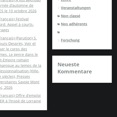
ournée d’automne de
Veranstaltungen
ES le 10 octobre 2026
Non classé
Français) Festival
Nos adhérents
rd: Appel à courts-
rages
Français) (Parution) S.
Forschung
uis-Després, Voir et
er le corps des
mes. Le genre dans le
nt-Empire romain
Neueste
manique au temps de la
Kommentare
essionnalisation (XVIe-
e siècles), Presses
ersitaires Savoie Mont
c, 2026
Français) Offre d’emploi
ER à l’Inspé de Lorraine