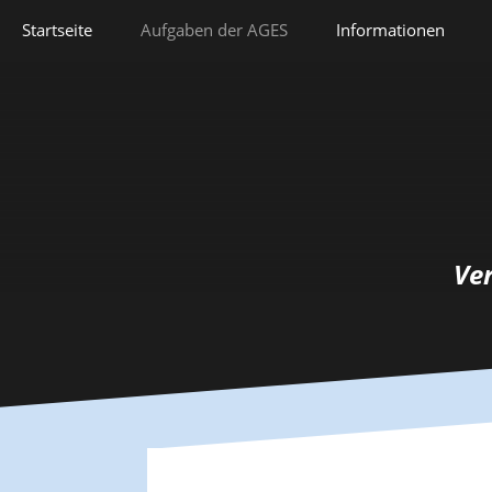
Springe
Startseite
Aufgaben der AGES
Informationen
zum
Inhalt
Veranstaltungen
Aufgaben der AGES
Forschung
Satzung
Lehre
Geschichte
Herausforderungen
Prix Pierre Grappin
Ve
Berufliche Laufbahn
Prix Geneviève
Bianquis
Hommage
Informationsbriefe