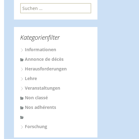
S
u
c
h
e
Kategorienfilter
n
n
Informationen
a
c
Annonce de décès
h
Herausforderungen
:
Lehre
Veranstaltungen
Non classé
Nos adhérents
Forschung