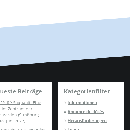
ueste Beiträge
Kategorienfilter
FP: Ré Soupault: Eine
Informationen
u im Zentrum der
Annonce de décès
ntgarden (Straßburg,
Herausforderungen
18. Juni 2027)
Lehre
Français) A vos agendas