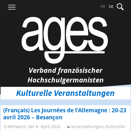
Springe
Suche
FR
DE
zum
nach:
Inhalt
Verband französischer
Hochschulgermanisten
Kulturelle Veranstaltungen
(Français) Les Journées de l’Allemagne : 20-23
avril 2026 – Besançon
Mittwoch, der 8. April 2026
Veranstaltungen
,
Kulturelle