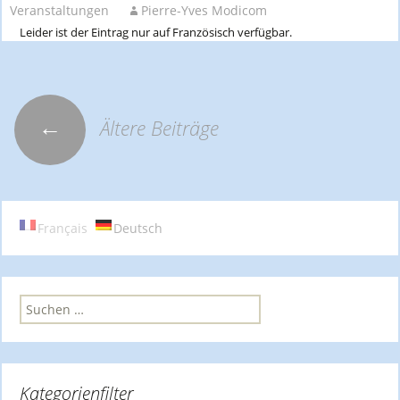
Veranstaltungen
Pierre-Yves Modicom
Leider ist der Eintrag nur auf Französisch verfügbar.
←
Ältere Beiträge
Beitrags-
Navigation
Français
Deutsch
S
u
c
h
e
Kategorienfilter
n