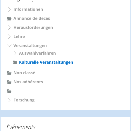
n
Informationen
a
c
Annonce de décès
h
Herausforderungen
:
Lehre
Veranstaltungen
Auswahlverfahren
Kulturelle Veranstaltungen
Non classé
Nos adhérents
Forschung
Événements