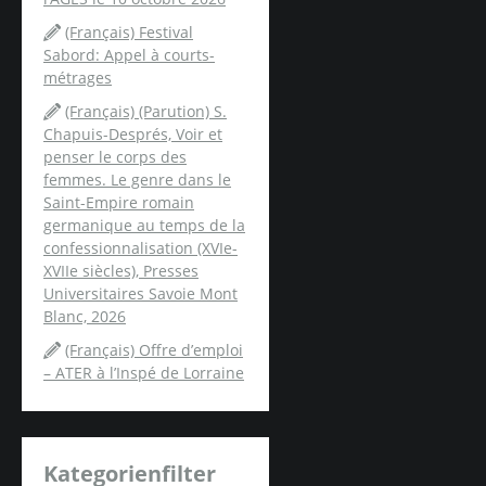
(Français) Festival
Sabord: Appel à courts-
métrages
(Français) (Parution) S.
Chapuis-Després, Voir et
penser le corps des
femmes. Le genre dans le
Saint-Empire romain
germanique au temps de la
confessionnalisation (XVIe-
XVIIe siècles), Presses
Universitaires Savoie Mont
Blanc, 2026
(Français) Offre d’emploi
– ATER à l’Inspé de Lorraine
Kategorienfilter