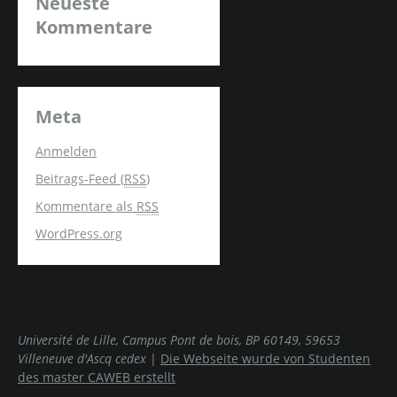
Neueste
Kommentare
Meta
Anmelden
Beitrags-Feed (
RSS
)
Kommentare als
RSS
WordPress.org
Université de Lille, Campus Pont de bois, BP 60149, 59653
Villeneuve d'Ascq cedex
|
Die Webseite wurde von Studenten
des master CAWEB erstellt