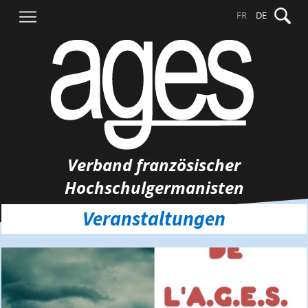
Springe
Suche
FR
DE
zum
nach:
Inhalt
Verband französischer
Hochschulgermanisten
Veranstaltungen