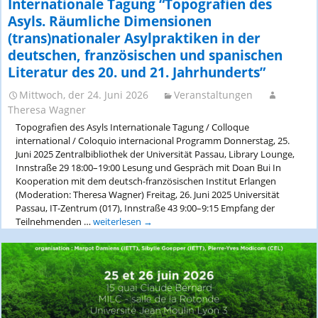
Internationale Tagung “Topografien des
Asyls. Räumliche Dimensionen
(trans)nationaler Asylpraktiken in der
deutschen, französischen und spanischen
Literatur des 20. und 21. Jahrhunderts”
Mittwoch, der 24. Juni 2026
Veranstaltungen
Theresa Wagner
Topografien des Asyls Internationale Tagung / Colloque
international / Coloquio internacional Programm Donnerstag, 25.
Juni 2025 Zentralbibliothek der Universität Passau, Library Lounge,
Innstraße 29 18:00–19:00 Lesung und Gespräch mit Doan Bui In
Kooperation mit dem deutsch-französischen Institut Erlangen
(Moderation: Theresa Wagner) Freitag, 26. Juni 2025 Universität
Passau, IT-Zentrum (017), Innstraße 43 9:00–9:15 Empfang der
Teilnehmenden …
Internationale
weiterlesen
→
Tagung
“Topografien
des
Asyls.
Räumliche
Dimensionen
(trans)nationaler