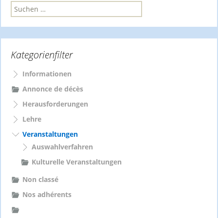
S
u
c
h
e
Kategorienfilter
n
n
Informationen
a
c
Annonce de décès
h
Herausforderungen
:
Lehre
Veranstaltungen
Auswahlverfahren
Kulturelle Veranstaltungen
Non classé
Nos adhérents