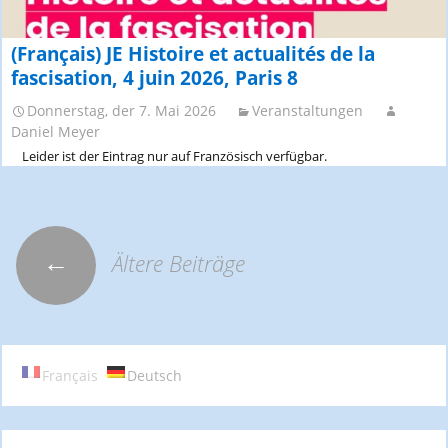
(Français) JE Histoire et actualités de la
fascisation, 4 juin 2026, Paris 8
Donnerstag, der 7. Mai 2026
Veranstaltungen
Daniel Meyer
Leider ist der Eintrag nur auf Französisch verfügbar.
←
Ältere Beiträge
Beitrags-
Navigation
Français
Deutsch