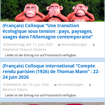
Asylpraktiken
in
der
deutschen,
französischen
(Français) Colloque “Une transition
und
écologique sous tension : pays, paysages,
spanischen
Literatur
usages dans l’Allemagne contemporaine”
des
20.
Donnerstag, der 11. Juni 2026
Veranstaltungen
und
Stéphanie Chapuis-Després
21.
Leider ist der Eintrag nur auf Französisch verfügbar.
Jahrhunderts”
(Français) Colloque international “Compte
rendu parisien (1926) de Thomas Mann” : 22-
24 juin 2026
Mittwoch, der 10. Juni 2026
Veranstaltungen
Bérénice Palaric
Leider ist der Eintrag nur auf Französisch verfügbar.