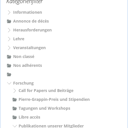
Kategorienfilter
n
a
Informationen
c
Annonce de décès
h
Herausforderungen
:
Lehre
Veranstaltungen
Non classé
Nos adhérents
Forschung
Call for Papers und Beiträge
Pierre-Grappin-Preis und Stipendien
Tagungen und Workshops
Libre accès
Publikationen unserer Mitglieder