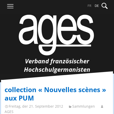
Springe
Suche
FR
DE
zum
nach:
Inhalt
Verband französischer
Hochschulgermanisten
collection « Nouvelles scènes »
aux PUM
Freitag, der 21. September 2012
Sammlungen
AGES