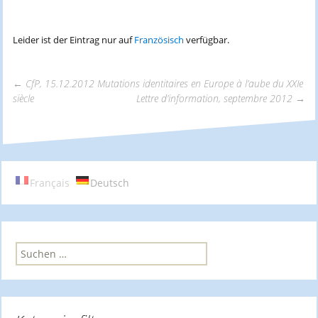
Leider ist der Eintrag nur auf
Französisch
verfügbar.
←
CfP, 15.12.2012 Mutations identitaires en Europe à l’aube du XXIe
siècle
Lettre d’information, septembre 2012
→
Beitrags-
Navigation
Français
Deutsch
S
u
c
h
e
n