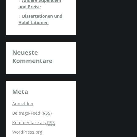
Andere Stipendien
und Preise
Dissertationen und
Habilitationen
Neueste
Kommentare
Meta
Anmelden
Beitrags-Feed (
RSS
)
Kommentare als
RSS
WordPress.org