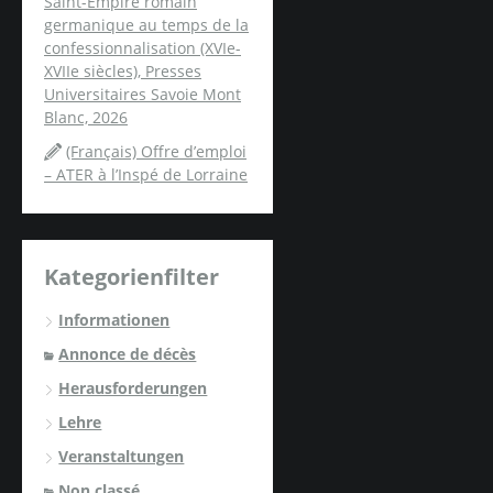
Saint-Empire romain
germanique au temps de la
confessionnalisation (XVIe-
XVIIe siècles), Presses
Universitaires Savoie Mont
Blanc, 2026
(Français) Offre d’emploi
– ATER à l’Inspé de Lorraine
Kategorienfilter
Informationen
Annonce de décès
Herausforderungen
Lehre
Veranstaltungen
Non classé