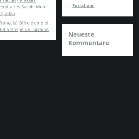
e siècles), Presses
Forschung
ersitaires Savoie Mont
c, 2026
Français) Offre d’emploi
ER à l’Inspé de Lorraine
Neueste
Kommentare