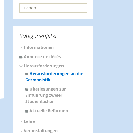
S
u
c
h
e
Kategorienfilter
n
n
Informationen
a
c
Annonce de décès
h
Herausforderungen
:
Herausforderungen an die
Germanistik
Überlegungen zur
Einführung zweier
Studienfächer
Aktuelle Reformen
Lehre
Veranstaltungen