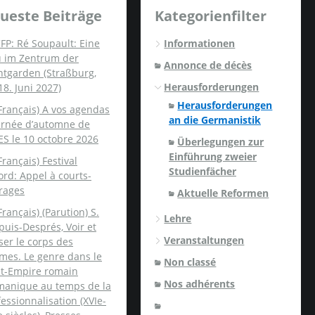
ueste Beiträge
Kategorienfilter
FP: Ré Soupault: Eine
Informationen
u im Zentrum der
Annonce de décès
ntgarden (Straßburg,
Herausforderungen
18. Juni 2027)
Herausforderungen
Français) A vos agendas
an die Germanistik
ournée d’automne de
ES le 10 octobre 2026
Überlegungen zur
Einführung zweier
Français) Festival
Studienfächer
rd: Appel à courts-
rages
Aktuelle Reformen
Français) (Parution) S.
Lehre
uis-Després, Voir et
Veranstaltungen
er le corps des
mes. Le genre dans le
Non classé
nt-Empire romain
Nos adhérents
manique au temps de la
essionnalisation (XVIe-