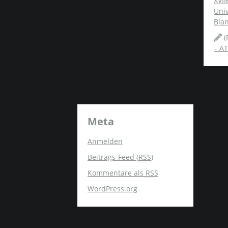
XVII
Univ
Blan
(
– AT
Meta
Anmelden
Beitrags-Feed (
RSS
)
Kommentare als
RSS
WordPress.org