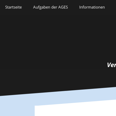
Springe
Startseite
Aufgaben der AGES
Informationen
zum
Inhalt
Veranstaltungen
Aufgaben der AGES
Forschung
Satzung
Lehre
Geschichte
Herausforderungen
Prix Pierre Grappin
Ve
Berufliche Laufbahn
Prix Geneviève
Bianquis
Hommage
Informationsbriefe