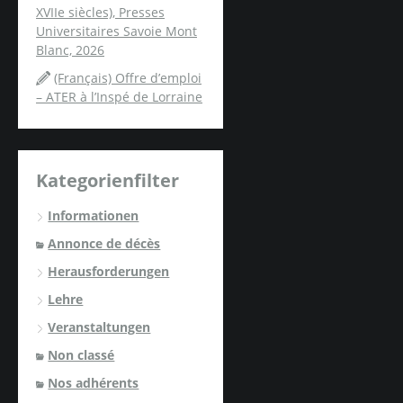
XVIIe siècles), Presses
Universitaires Savoie Mont
Blanc, 2026
(Français) Offre d’emploi
– ATER à l’Inspé de Lorraine
Kategorienfilter
Informationen
Annonce de décès
Herausforderungen
Lehre
Veranstaltungen
Non classé
Nos adhérents