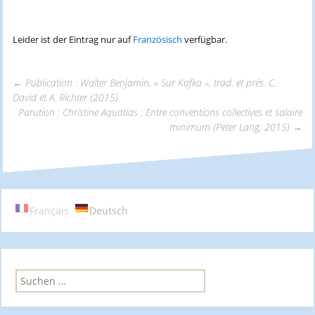
Leider ist der Eintrag nur auf
Französisch
verfügbar.
←
Publication : Walter Benjamin, « Sur Kafka », trad. et prés. C.
David et A. Richter (2015)
Beitrags-
Parution : Christine Aquatias : Entre conventions collectives et salaire
minimum (Peter Lang, 2015)
→
Navigation
Français
Deutsch
S
u
c
h