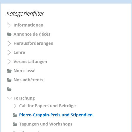
e
Kategorienfilter
n
n
a
Informationen
c
Annonce de décès
h
Herausforderungen
:
Lehre
Veranstaltungen
Non classé
Nos adhérents
Forschung
Call for Papers und Beiträge
Pierre-Grappin-Preis und Stipendien
Tagungen und Workshops