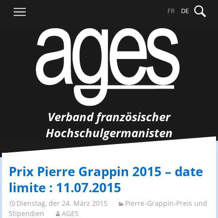
Springe
Suche
FR
DE
zum
nach:
Inhalt
Verband französischer
Hochschulgermanisten
Prix Pierre Grappin 2015 – date
limite : 11.07.2015
Dienstag, der 24. März 2015
Pierre-Grappin-Preis und
Stipendien
AGES