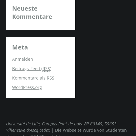
Neueste
Kommentare
Meta
Anmelden
Beitrags-Feed (
RSS
)
Kommentare als
RSS
WordPress.org
Université de Lille, Campus Pont de bois, BP 60149, 59653
Villeneuve d'Ascq cedex
|
Die Webseite wurde von Studenten