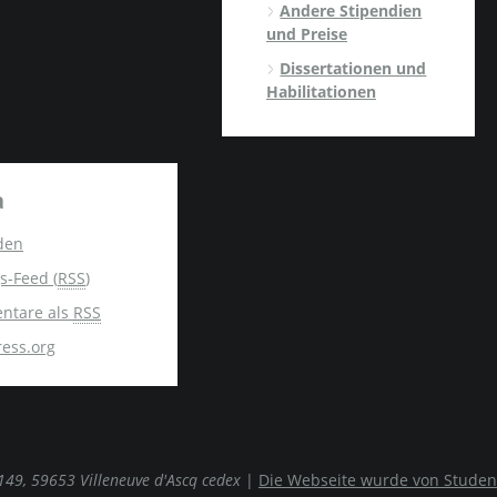
Andere Stipendien
und Preise
Dissertationen und
Habilitationen
a
den
s-Feed (
RSS
)
ntare als
RSS
ess.org
0149, 59653 Villeneuve d'Ascq cedex
|
Die Webseite wurde von Studen