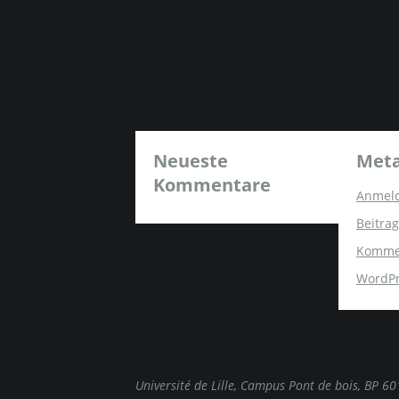
Neueste
Met
Kommentare
Anmel
Beitrag
Komme
WordPr
Université de Lille, Campus Pont de bois, BP 6