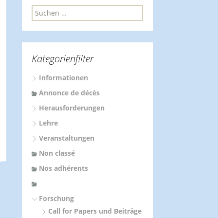
S
u
c
h
e
Kategorienfilter
n
n
Informationen
a
c
Annonce de décès
h
Herausforderungen
:
Lehre
Veranstaltungen
Non classé
Nos adhérents
Forschung
Call for Papers und Beiträge