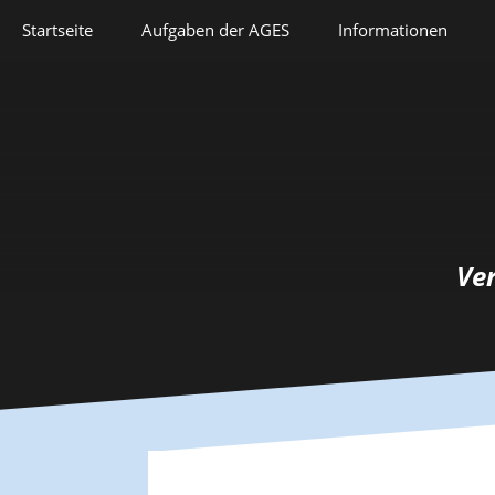
Springe
Startseite
Aufgaben der AGES
Informationen
zum
Inhalt
Veranstaltungen
Aufgaben der AGES
Forschung
Satzung
Lehre
Geschichte
Herausforderungen
Prix Pierre Grappin
Ve
Berufliche Laufbahn
Prix Geneviève
Bianquis
Hommage
Informationsbriefe