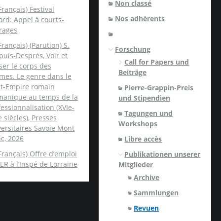
Non classé
Français) Festival
Nos adhérents
rd: Appel à courts-
rages
Français) (Parution) S.
Forschung
uis-Després, Voir et
Call for Papers und
er le corps des
Beiträge
mes. Le genre dans le
nt-Empire romain
Pierre-Grappin-Preis
manique au temps de la
und Stipendien
essionnalisation (XVIe-
Tagungen und
e siècles), Presses
Workshops
ersitaires Savoie Mont
c, 2026
Libre accès
Français) Offre d’emploi
Publikationen unserer
ER à l’Inspé de Lorraine
Mitglieder
Archive
Sammlungen
Revuen