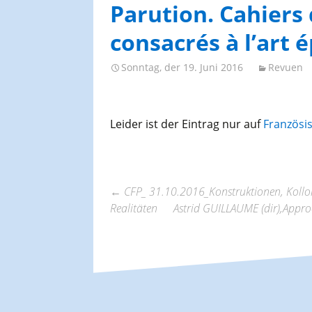
AGES-Kongresse und
Parution. Cahiers
Studientage
consacrés à l’art ép
Sonntag, der 19. Juni 2016
Revuen
Leider ist der Eintrag nur auf
Französi
←
CFP_ 31.10.2016_Konstruktionen, Kollok
Realitäten
Astrid GUILLAUME (dir),Appro
Beitrags-
Navigation