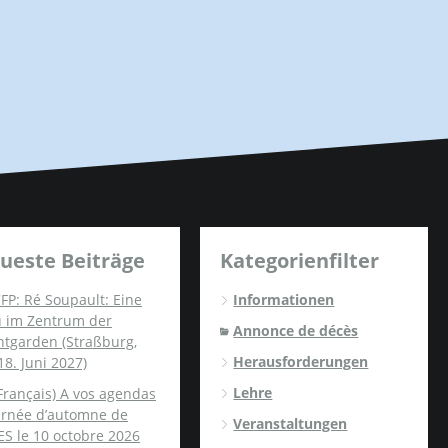
ueste Beiträge
Kategorienfilter
FP: Ré Soupault: Eine
Informationen
u im Zentrum der
Annonce de décès
ntgarden (Straßburg,
Herausforderungen
18. Juni 2027)
Lehre
Français) A vos agendas
ournée d’automne de
Veranstaltungen
ES le 10 octobre 2026