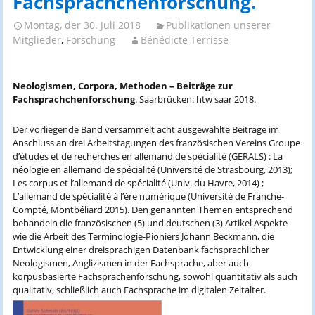
Fachsprachchenforschung.
Montag, der 30. Juli 2018
Publikationen unserer
Mitglieder
,
Forschung
Bénédicte Terrisse
Neologismen, Corpora, Methoden – Beiträge zur
Fachsprachchenforschung
. Saarbrücken: htw saar 2018.
Der vorliegende Band versammelt acht ausgewählte Beiträge im
Anschluss an drei Arbeitstagungen des französischen Vereins Groupe
d’études et de recherches en allemand de spécialité (GERALS) : La
néologie en allemand de spécialité (Université de Strasbourg, 2013);
Les corpus et l’allemand de spécialité (Univ. du Havre, 2014) ;
L’allemand de spécialité à l’ère numérique (Université de Franche-
Compté, Montbéliard 2015).
Den genannten Themen entsprechend
behandeln die französischen (5) und deutschen (3) Artikel Aspekte
wie die Arbeit des Terminologie-Pioniers Johann Beckmann, die
Entwicklung einer dreisprachigen Datenbank fachsprachlicher
Neologismen, Anglizismen in der Fachsprache, aber auch
korpusbasierte Fachsprachenforschung, sowohl quantitativ als auch
qualitativ, schließlich auch Fachsprache im digitalen Zeitalter.