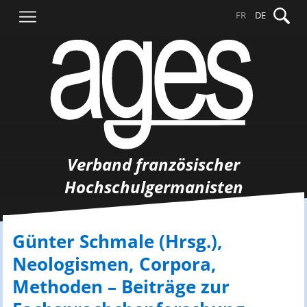
Springe
Suche
FR
DE
zum
nach:
Inhalt
Verband französischer
Hochschulgermanisten
Günter Schmale (Hrsg.),
Neologismen, Corpora,
Methoden – Beiträge zur