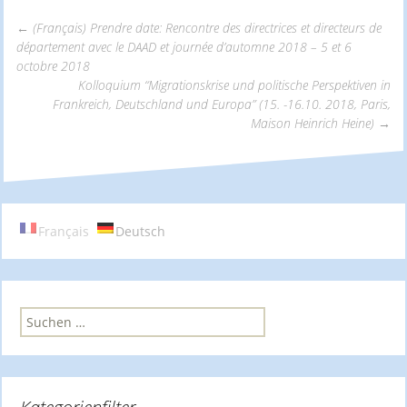
←
(Français) Prendre date: Rencontre des directrices et directeurs de
département avec le DAAD et journée d’automne 2018 – 5 et 6
Beitrags-
octobre 2018
Kolloquium “Migrationskrise und politische Perspektiven in
Frankreich, Deutschland und Europa” (15. -16.10. 2018, Paris,
Navigation
Maison Heinrich Heine)
→
Français
Deutsch
S
u
c
h
e
n