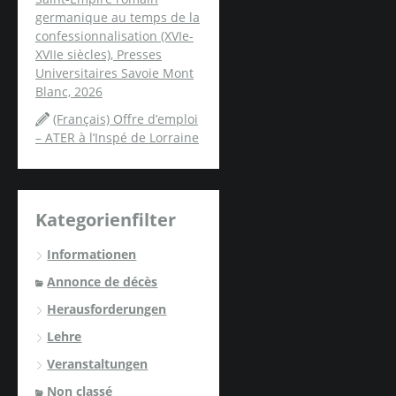
germanique au temps de la
confessionnalisation (XVIe-
XVIIe siècles), Presses
Universitaires Savoie Mont
Blanc, 2026
(Français) Offre d’emploi
– ATER à l’Inspé de Lorraine
Kategorienfilter
Informationen
Annonce de décès
Herausforderungen
Lehre
Veranstaltungen
Non classé