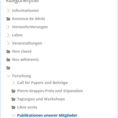
Kategorienfilter
n
a
Informationen
c
Annonce de décès
h
Herausforderungen
:
Lehre
Veranstaltungen
Non classé
Nos adhérents
Forschung
Call for Papers und Beiträge
Pierre-Grappin-Preis und Stipendien
Tagungen und Workshops
Libre accès
Publikationen unserer Mitglieder