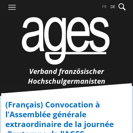
Springe
Suche
FR
DE
zum
nach:
Inhalt
Verband französischer
Hochschulgermanisten
(Français) Convocation à
l’Assemblée générale
extraordinaire de la journée