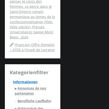
penser le corps des
femmes. Le genre dans le
Saint-Empire romain
germanique au temps de la
confessionnalisation (XVIe-
XVIIe siècles), Presses
Universitaires Savoie Mont
Blanc, 2026
(Français) Offre d’emploi
– ATER à l’Inspé de Lorraine
Kategorienfilter
Informationen
Annonces de nos
partenaires
Berufliche Laufbahn
Nationalrat der