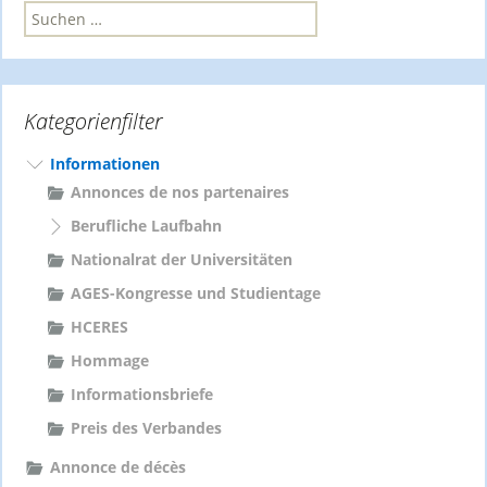
S
u
c
h
e
Kategorienfilter
n
n
a
Informationen
c
Annonces de nos partenaires
h
Berufliche Laufbahn
:
Nationalrat der Universitäten
AGES-Kongresse und Studientage
HCERES
Hommage
Informationsbriefe
Preis des Verbandes
Annonce de décès