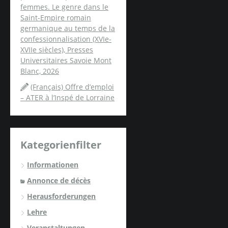
femmes. Le genre dans le
Saint-Empire romain
germanique au temps de la
confessionnalisation (XVIe-
XVIIe siècles), Presses
Universitaires Savoie Mont
Blanc, 2026
(Français) Offre d’emploi
– ATER à l’Inspé de Lorraine
Kategorienfilter
Informationen
Annonce de décès
Herausforderungen
Lehre
Veranstaltungen