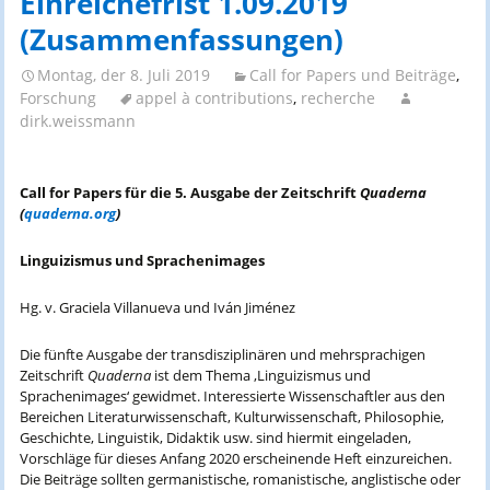
Einreichefrist 1.09.2019
(Zusammenfassungen)
Montag, der 8. Juli 2019
Call for Papers und Beiträge
,
Forschung
appel à contributions
,
recherche
dirk.weissmann
Call for Papers für die 5. Ausgabe der Zeitschrift
Quaderna
(
quaderna.org
)
Linguizismus und Sprachenimages
Hg. v. Graciela Villanueva und Iván Jiménez
Die fünfte Ausgabe der transdisziplinären und mehrsprachigen
Zeitschrift
Quaderna
ist dem Thema ‚Linguizismus und
Sprachenimages‘ gewidmet. Interessierte Wissenschaftler aus den
Bereichen Literaturwissenschaft, Kulturwissenschaft, Philosophie,
Geschichte, Linguistik, Didaktik usw. sind hiermit eingeladen,
Vorschläge für dieses Anfang 2020 erscheinende Heft einzureichen.
Die Beiträge sollten germanistische, romanistische, anglistische oder