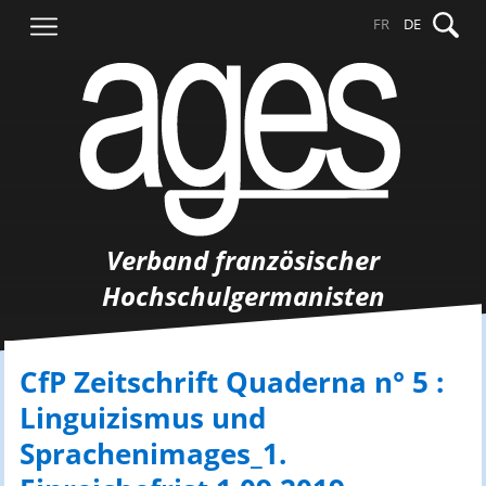
Springe
Suche
FR
DE
zum
nach:
Inhalt
Verband französischer
Hochschulgermanisten
CfP Zeitschrift Quaderna n° 5 :
Linguizismus und
Sprachenimages_1.