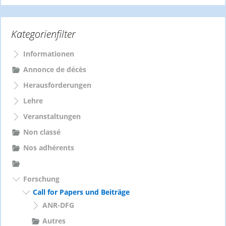
c
h
e
Kategorienfilter
n
n
a
Informationen
c
Annonce de décès
h
Herausforderungen
:
Lehre
Veranstaltungen
Non classé
Nos adhérents
Forschung
Call for Papers und Beiträge
ANR-DFG
Autres