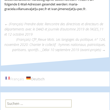
folgende E-Mail-Adressen gesendet werden: maria-
graciela.villanueva[at]u-pec.fr et ivan.jimenez[at]u-pec.fr.
←
(Français) Prendre date: Rencontre des directrices et directeurs de
départements avec le DAAD et journée d’automne 2019 de l’AGES_11
Beitrags-
et 12 octobre 2019
(Français) CfP_Revue Mots. Les langages du politique, n° 124,
novembre 2020: Chanter le collectif : hymnes nationaux, patriotiques,
Navigation
partisans, sportifs…_Délai 10 septembre 2019 (avant-projets)
→
Français
Deutsch
S
u