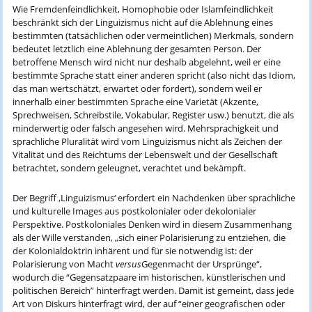
Wie Fremdenfeindlichkeit, Homophobie oder Islamfeindlichkeit
beschränkt sich der Linguizismus nicht auf die Ablehnung eines
bestimmten (tatsächlichen oder vermeintlichen) Merkmals, sondern
bedeutet letztlich eine Ablehnung der gesamten Person. Der
betroffene Mensch wird nicht nur deshalb abgelehnt, weil er eine
bestimmte Sprache statt einer anderen spricht (also nicht das Idiom,
das man wertschätzt, erwartet oder fordert), sondern weil er
innerhalb einer bestimmten Sprache eine Varietät (Akzente,
Sprechweisen, Schreibstile, Vokabular, Register usw.) benutzt, die als
minderwertig oder falsch angesehen wird. Mehrsprachigkeit und
sprachliche Pluralität wird vom Linguizismus nicht als Zeichen der
Vitalität und des Reichtums der Lebenswelt und der Gesellschaft
betrachtet, sondern geleugnet, verachtet und bekämpft.
Der Begriff ‚Linguizismus‘ erfordert ein Nachdenken über sprachliche
und kulturelle Images aus postkolonialer oder dekolonialer
Perspektive. Postkoloniales Denken wird in diesem Zusammenhang
als der Wille verstanden, „sich einer Polarisierung zu entziehen, die
der Kolonialdoktrin inhärent und für sie notwendig ist: der
Polarisierung von Macht
versus
Gegenmacht der Ursprünge“,
wodurch die “Gegensatzpaare im historischen, künstlerischen und
politischen Bereich” hinterfragt werden. Damit ist gemeint, dass jede
Art von Diskurs hinterfragt wird, der auf “einer geografischen oder