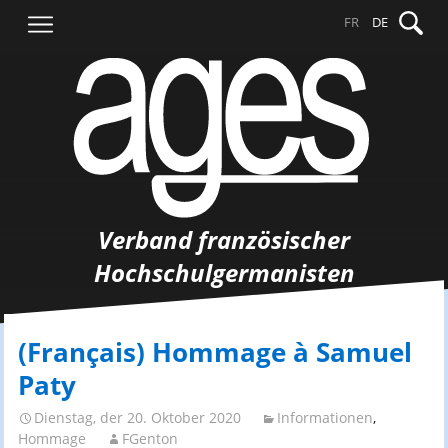
Springe
Suche
FR
DE
zum
nach:
Inhalt
Verband französischer
Hochschulgermanisten
(Français) Hommage à Samuel
Paty
Dienstag, der 20. Oktober 2020
Informationen
,
Hommage
FGenton