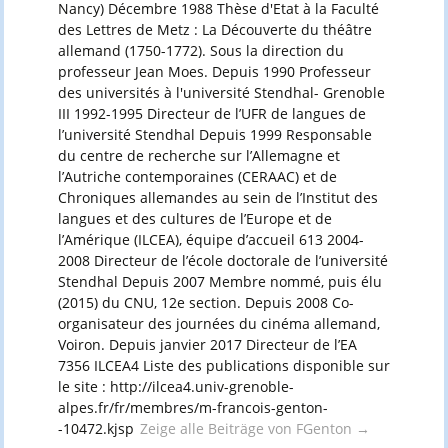
Nancy) Décembre 1988 Thèse d'Etat à la Faculté
des Lettres de Metz : La Découverte du théâtre
allemand (1750-1772). Sous la direction du
professeur Jean Moes. Depuis 1990 Professeur
des universités à l'université Stendhal- Grenoble
III 1992-1995 Directeur de l’UFR de langues de
l’université Stendhal Depuis 1999 Responsable
du centre de recherche sur l’Allemagne et
l’Autriche contemporaines (CERAAC) et de
Chroniques allemandes au sein de l’Institut des
langues et des cultures de l’Europe et de
l’Amérique (ILCEA), équipe d’accueil 613 2004-
2008 Directeur de l’école doctorale de l’université
Stendhal Depuis 2007 Membre nommé, puis élu
(2015) du CNU, 12e section. Depuis 2008 Co-
organisateur des journées du cinéma allemand,
Voiron. Depuis janvier 2017 Directeur de l’EA
7356 ILCEA4 Liste des publications disponible sur
le site : http://ilcea4.univ-grenoble-
alpes.fr/fr/membres/m-francois-genton-
-10472.kjsp
Zeige alle Beiträge von FGenton
→