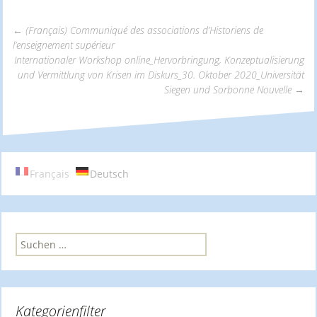
←
(Français) Communiqué des associations d’Historiens de
l’enseignement supérieur
Beitrags-
Internationaler Workshop online_Hervorbringung, Konzeptualisierung
und Vermittlung von Krisen im Diskurs_30. Oktober 2020_Universität
Siegen und Sorbonne Nouvelle
→
Navigation
Français
Deutsch
S
u
c
h
e
Kategorienfilter
n