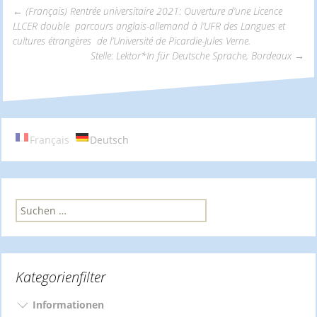
←
(Français) Rentrée universitaire 2021: Ouverture d’une Licence
LLCER double parcours anglais-allemand à l’UFR des Langues et
Beitrags-
cultures étrangères de l’Université de Picardie-Jules Verne.
Stelle: Lektor*In für Deutsche Sprache, Bordeaux
→
Navigation
Français
Deutsch
S
u
c
h
e
Kategorienfilter
n
n
a
Informationen