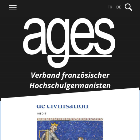
Springe
Suche
FR
DE
zum
nach:
Inhalt
Verband französischer
Hochschulgermanisten