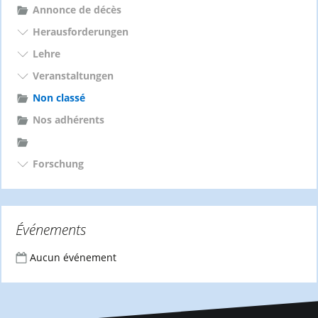
c
Annonce de décès
h
Herausforderungen
:
Lehre
Veranstaltungen
Non classé
Nos adhérents
Forschung
Événements
Aucun événement