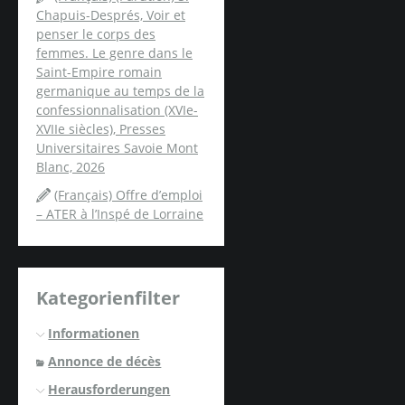
Chapuis-Després, Voir et
penser le corps des
femmes. Le genre dans le
Saint-Empire romain
germanique au temps de la
confessionnalisation (XVIe-
XVIIe siècles), Presses
Universitaires Savoie Mont
Blanc, 2026
(Français) Offre d’emploi
– ATER à l’Inspé de Lorraine
Kategorienfilter
Informationen
Annonce de décès
Herausforderungen