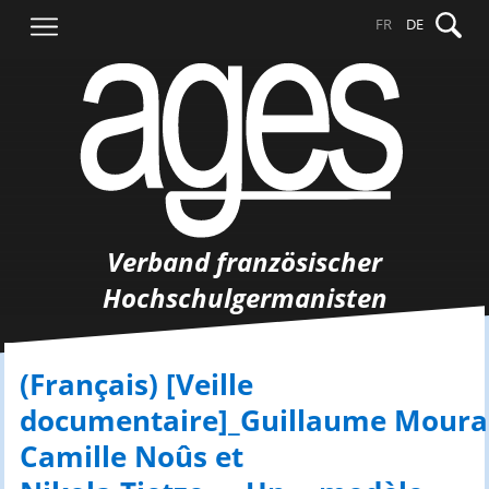
Springe
Suche
FR
DE
zum
nach:
Inhalt
Verband französischer
Hochschulgermanisten
(Français) [Veille
documentaire]_Guillaume Moural
Camille Noûs et