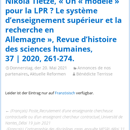
Nikola Tietze, « Un « modèle »
pour la LPR ? Le système
d’enseignement supérieur et la
recherche en
Allemagne », Revue d’histoire
des sciences humaines,
37 | 2020, 261-274.
Donnerstag, der 20. Mai 2021
Annonces de nos
partenaires
,
Aktuelle Reformen
Bénédicte Terrisse
Leider ist der Eintrag nur auf
Französisch
verfügbar.
←
(Français) Poste_Recrutement d’une enseignante chercheuse
contractuelle ou d’un enseignant chercheur contractuel_Université de
Beitrags-
Nantes_Délai 19 juin 2021
(Français) Cartographie des disciplines rares_enquête MESRI_délai 31