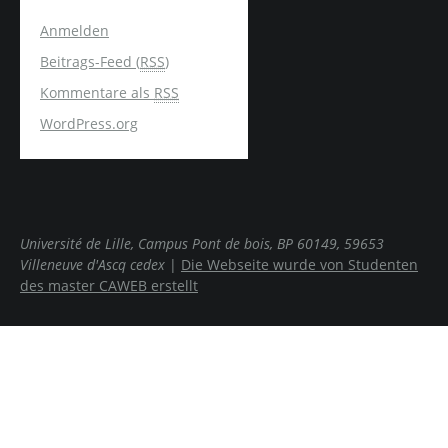
Anmelden
Beitrags-Feed (
RSS
)
Kommentare als
RSS
WordPress.org
Université de Lille, Campus Pont de bois, BP 60149, 59653
Villeneuve d'Ascq cedex
|
Die Webseite wurde von Studenten
des master CAWEB erstellt