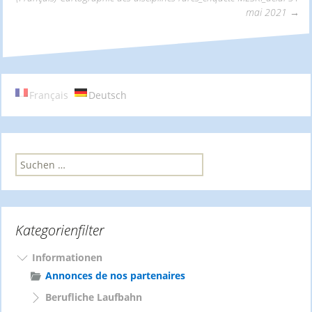
mai 2021
→
Navigation
Français
Deutsch
S
u
c
h
e
Kategorienfilter
n
n
a
Informationen
c
Annonces de nos partenaires
h
Berufliche Laufbahn
: