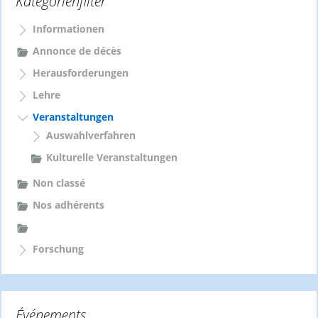
Kategorienfilter
n
a
Informationen
c
Annonce de décès
h
Herausforderungen
:
Lehre
Veranstaltungen
Auswahlverfahren
Kulturelle Veranstaltungen
Non classé
Nos adhérents
Forschung
Événements