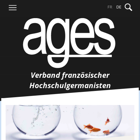
Springe
Suche
FR
DE
zum
nach:
Inhalt
Verband französischer
Hochschulgermanisten