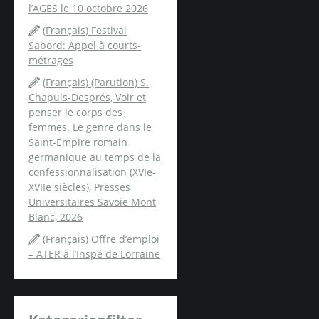
l’AGES le 10 octobre 2026
(Français) Festival
Sabord: Appel à courts-
métrages
(Français) (Parution) S.
Chapuis-Després, Voir et
penser le corps des
femmes. Le genre dans le
Saint-Empire romain
germanique au temps de la
confessionnalisation (XVIe-
XVIIe siècles), Presses
Universitaires Savoie Mont
Blanc, 2026
(Français) Offre d’emploi
– ATER à l’Inspé de Lorraine