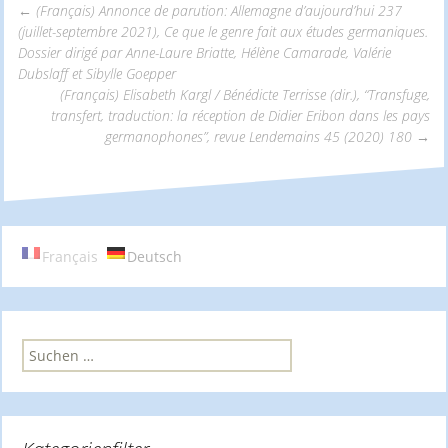
←
(Français) Annonce de parution: Allemagne d’aujourd’hui 237
(juillet-septembre 2021), Ce que le genre fait aux études germaniques.
Beitrags-
Dossier dirigé par Anne-Laure Briatte, Hélène Camarade, Valérie
Dubslaff et Sibylle Goepper
(Français) Elisabeth Kargl / Bénédicte Terrisse (dir.), “Transfuge,
Navigation
transfert, traduction: la réception de Didier Eribon dans les pays
germanophones”, revue Lendemains 45 (2020) 180
→
Français
Deutsch
S
u
c
h
e
n