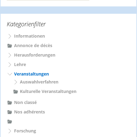
c
h
e
Kategorienfilter
n
n
a
Informationen
c
Annonce de décès
h
Herausforderungen
:
Lehre
Veranstaltungen
Auswahlverfahren
Kulturelle Veranstaltungen
Non classé
Nos adhérents
Forschung