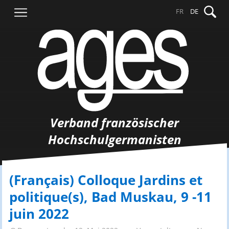
Springe
Suche
FR
DE
zum
nach:
Inhalt
Verband französischer
Hochschulgermanisten
(Français) Colloque Jardins et
politique(s), Bad Muskau, 9 -11
juin 2022