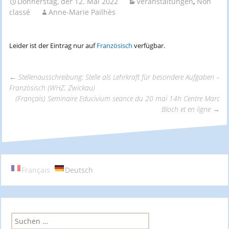
Donnerstag, der 12. Mai 2022
Veranstaltungen
,
Non
classé
Anne-Marie Pailhès
Leider ist der Eintrag nur auf
Französisch
verfügbar.
←
Stellenausschreibung: Stelle als Lehrkraft für besondere Aufgaben –
Französisch (WHZ, Zwickau)
Beitrags-
(Français) Seminaire Educivium seance du 20 mai 14h Centre Marc
Bloch et en ligne
→
Navigation
Français
Deutsch
S
u