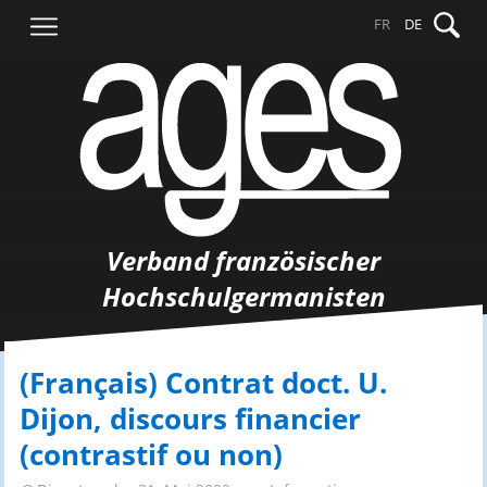
Springe
Suche
FR
DE
zum
nach:
Inhalt
Verband französischer
Hochschulgermanisten
(Français) Contrat doct. U.
Dijon, discours financier
(contrastif ou non)