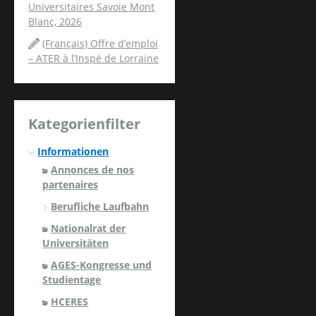
Universitaires Savoie Mont
Blanc, 2026
(Français) Offre d’emploi
– ATER à l’Inspé de Lorraine
Kategorienfilter
Informationen
Annonces de nos
partenaires
Berufliche Laufbahn
Nationalrat der
Universitäten
AGES-Kongresse und
Studientage
HCERES