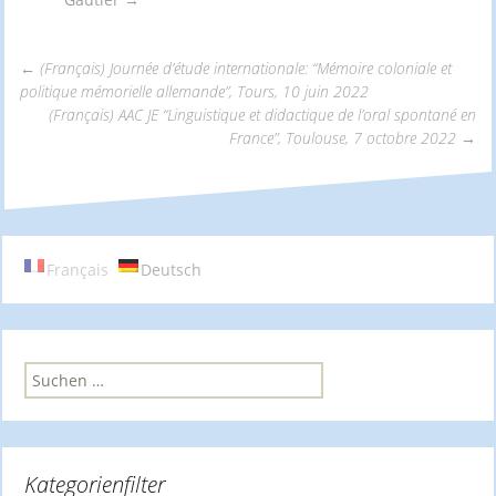
←
(Français) Journée d’étude internationale: “Mémoire coloniale et
politique mémorielle allemande”, Tours, 10 juin 2022
Beitrags-
(Français) AAC JE “Linguistique et didactique de l’oral spontané en
France”, Toulouse, 7 octobre 2022
→
Navigation
Français
Deutsch
S
u
c
h
e
Kategorienfilter
n