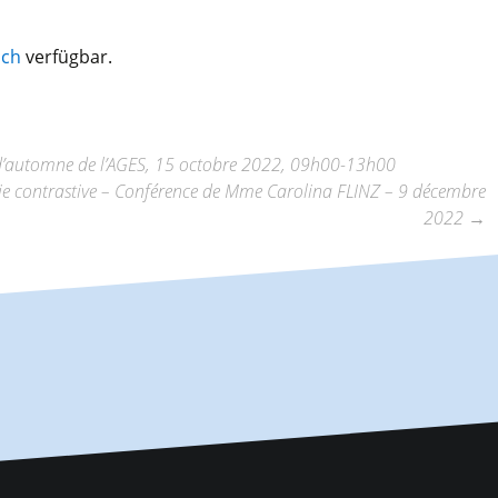
sch
verfügbar.
 d’automne de l’AGES, 15 octobre 2022, 09h00-13h00
hie contrastive – Conférence de Mme Carolina FLINZ – 9 décembre
2022
→