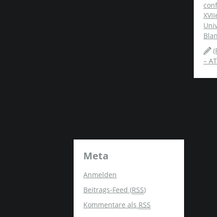
conf
XVII
Univ
Blan
(
– AT
Meta
Anmelden
Beitrags-Feed (
RSS
)
Kommentare als
RSS