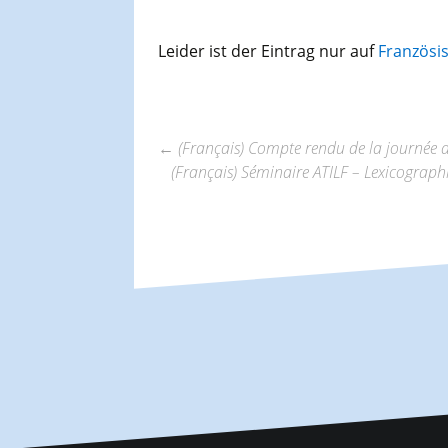
Leider ist der Eintrag nur auf
Französi
←
(Français) Compte rendu de la journée
(Français) Séminaire ATILF – Lexicograp
Beitrags-
Navigation