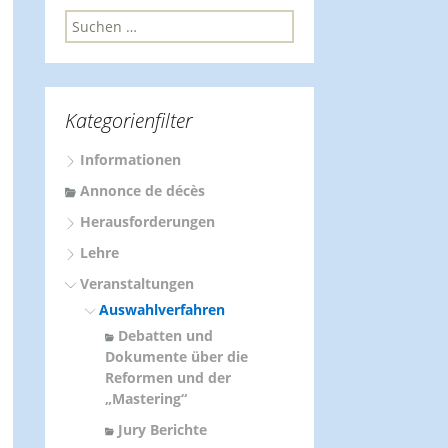
S
u
c
h
e
Kategorienfilter
n
n
Informationen
a
c
Annonce de décès
h
Herausforderungen
:
Lehre
Veranstaltungen
Auswahlverfahren
Debatten und
Dokumente über die
Reformen und der
„Mastering“
Jury Berichte