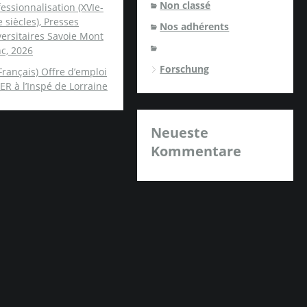
Non classé
essionnalisation (XVIe-
e siècles), Presses
Nos adhérents
ersitaires Savoie Mont
c, 2026
Forschung
Français) Offre d’emploi
ER à l’Inspé de Lorraine
Neueste
Kommentare