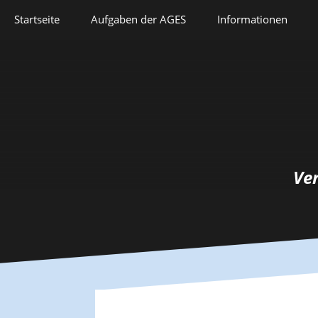
Springe
Startseite
Aufgaben der AGES
Informationen
zum
Inhalt
Veranstaltungen
Aufgaben der AGES
Forschung
Satzung
Lehre
Geschichte
Herausforderungen
Prix Pierre Grappin
Ve
Berufliche Laufbahn
Prix Geneviève
Bianquis
Hommage
Informationsbriefe