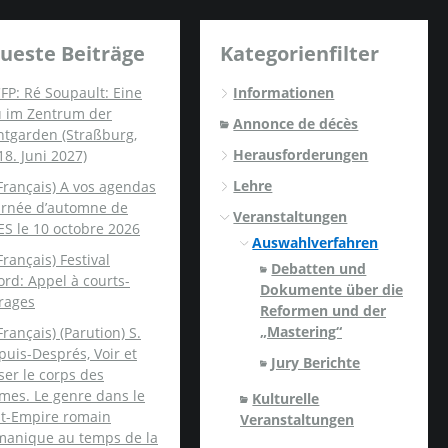
ueste Beiträge
Kategorienfilter
FP: Ré Soupault: Eine
Informationen
u im Zentrum der
Annonce de décès
ntgarden (Straßburg,
Herausforderungen
18. Juni 2027)
Lehre
Français) A vos agendas
ournée d’automne de
Veranstaltungen
ES le 10 octobre 2026
Auswahlverfahren
Français) Festival
Debatten und
rd: Appel à courts-
Dokumente über die
rages
Reformen und der
„Mastering“
Français) (Parution) S.
uis-Després, Voir et
Jury Berichte
er le corps des
mes. Le genre dans le
Kulturelle
nt-Empire romain
Veranstaltungen
manique au temps de la