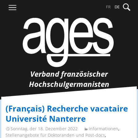
Springe
Suche
FR
DE
zum
nach:
Inhalt
Verband französischer
Hochschulgermanisten
(Français) Recherche vacataire
Université Nanterre
Sonntag, der 18. Dezember 2022
Informationen
,
Stellenangebote für Doktoranden und Post-docs
,