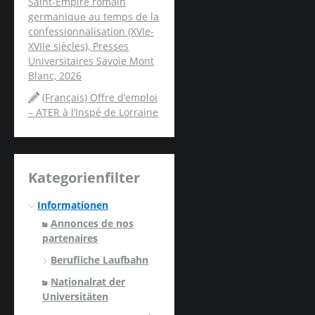
Saint-Empire romain
germanique au temps de la
confessionnalisation (XVIe-
XVIIe siècles), Presses
Universitaires Savoie Mont
Blanc, 2026
(Français) Offre d’emploi
– ATER à l’Inspé de Lorraine
Kategorienfilter
Informationen
Annonces de nos
partenaires
Berufliche Laufbahn
Nationalrat der
Universitäten