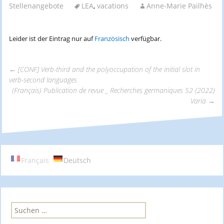
Stellenangebote
LEA
,
vacations
Anne-Marie Pailhès
Leider ist der Eintrag nur auf
Französisch
verfügbar.
←
[CONF] Verb-third and the polyoccupation of the initial slot in
verb-second languages
Beitrags-
(Français) Publication de revue _ Recherches germaniques 52 (2022)
Varia
→
Navigation
Français
Deutsch
S
u
c