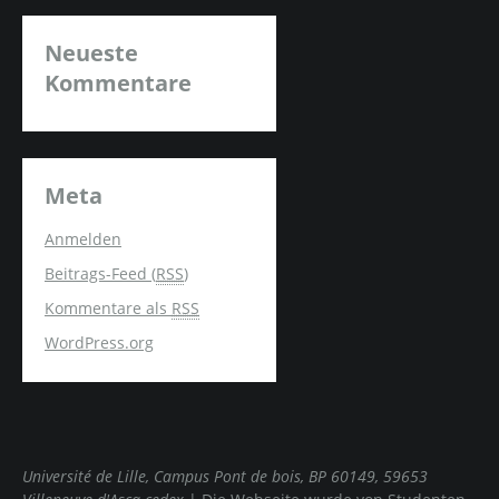
Neueste
Kommentare
Meta
Anmelden
Beitrags-Feed (
RSS
)
Kommentare als
RSS
WordPress.org
Université de Lille, Campus Pont de bois, BP 60149, 59653