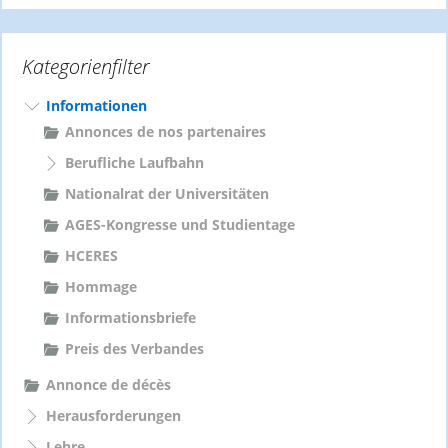
h
e
Kategorienfilter
n
n
a
Informationen
c
Annonces de nos partenaires
h
Berufliche Laufbahn
:
Nationalrat der Universitäten
AGES-Kongresse und Studientage
HCERES
Hommage
Informationsbriefe
Preis des Verbandes
Annonce de décès
Herausforderungen
Lehre