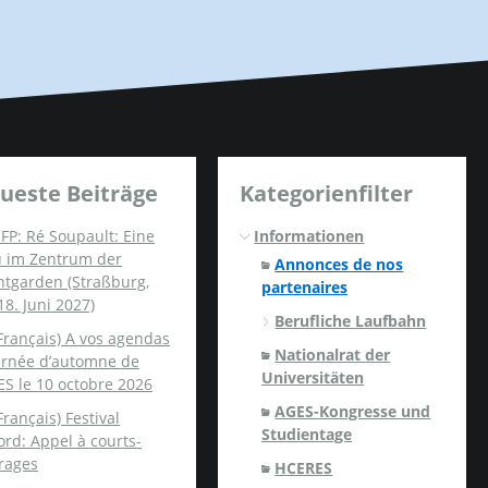
ueste Beiträge
Kategorienfilter
FP: Ré Soupault: Eine
Informationen
u im Zentrum der
Annonces de nos
ntgarden (Straßburg,
partenaires
18. Juni 2027)
Berufliche Laufbahn
Français) A vos agendas
Nationalrat der
ournée d’automne de
Universitäten
ES le 10 octobre 2026
AGES-Kongresse und
Français) Festival
Studientage
rd: Appel à courts-
rages
HCERES