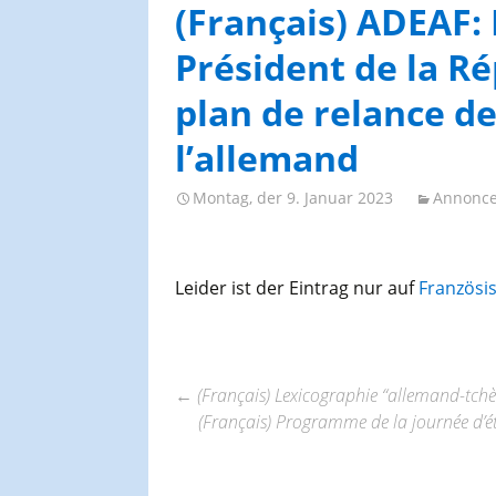
AGES-Kongresse und
(Français) ADEAF: 
Studientage
Président de la R
plan de relance de
l’allemand
Montag, der 9. Januar 2023
Annonce
Leider ist der Eintrag nur auf
Französi
←
(Français) Lexicographie “allemand-tchè
(Français) Programme de la journée d’ét
Beitrags-