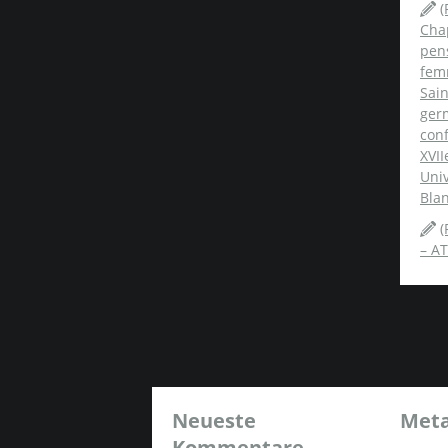
(
Chap
pens
fem
Sai
ger
conf
XVII
Univ
Blan
(
– AT
Neueste
Met
Kommentare