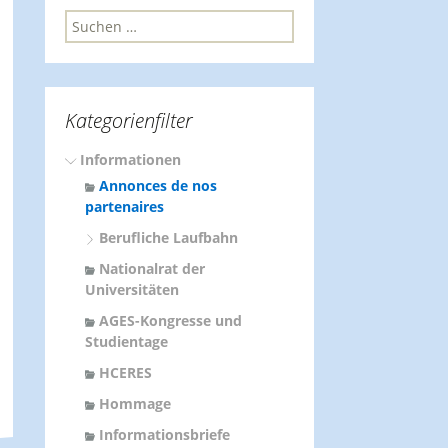
S
u
c
h
e
Kategorienfilter
n
n
Informationen
a
c
Annonces de nos
h
partenaires
:
Berufliche Laufbahn
Nationalrat der
Universitäten
AGES-Kongresse und
Studientage
HCERES
Hommage
Informationsbriefe