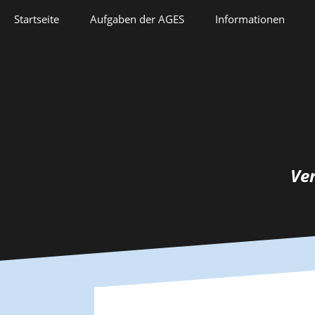
Springe
Startseite
Aufgaben der AGES
Informationen
zum
Inhalt
Veranstaltungen
Aufgaben der AGES
Forschung
Satzung
Lehre
Geschichte
Herausforderungen
Prix Pierre Grappin
Ve
Berufliche Laufbahn
Prix Geneviève
Bianquis
Hommage
Informationsbriefe