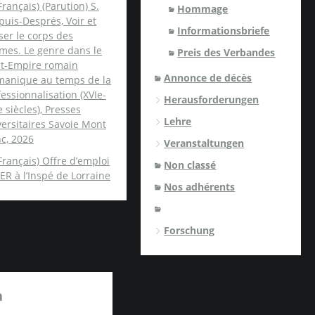
Français) (Parution) S.
Hommage
uis-Després, Voir et
Informationsbriefe
er le corps des
mes. Le genre dans le
Preis des Verbandes
nt-Empire romain
Annonce de décès
manique au temps de la
essionnalisation (XVIe-
Herausforderungen
e siècles), Presses
Lehre
ersitaires Savoie Mont
c, 2026
Veranstaltungen
Français) Offre d’emploi
Non classé
ER à l’Inspé de Lorraine
Nos adhérents
Forschung
a