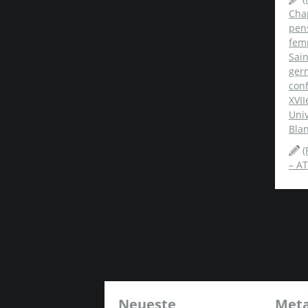
Chap
pens
fem
Sai
ger
conf
XVII
Univ
Blan
(
– AT
Neueste
Met