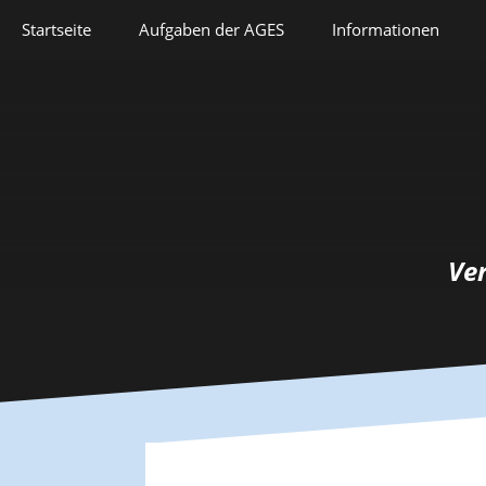
Springe
Startseite
Aufgaben der AGES
Informationen
zum
Inhalt
Veranstaltungen
Aufgaben der AGES
Forschung
Satzung
Lehre
Geschichte
Herausforderungen
Prix Pierre Grappin
Ve
Berufliche Laufbahn
Prix Geneviève
Bianquis
Hommage
Informationsbriefe