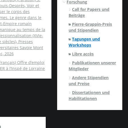
Forschung
uis-Després, Voir et
Call for Papers und
er le corps des
Beiträge
mes. Le genre dans le
nt-Empire romain
Pierre-Grappin-Preis
manique au temps de la
und Stipendien
essionnalisation (XVIe-
Tagungen und
e siècles), Presses
Workshops
ersitaires Savoie Mont
c, 2026
Libre accès
Français) Offre d’emploi
Publikationen unserer
ER à l’Inspé de Lorraine
Mitglieder
Andere Stipendien
und Preise
Dissertationen und
Habilitationen
a