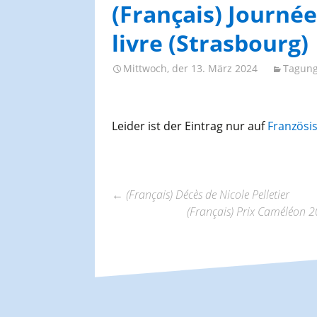
AGES-Kongresse und
(Français) Journée
Studientage
livre (Strasbourg)
Mittwoch, der 13. März 2024
Tagung
Leider ist der Eintrag nur auf
Französi
←
(Français) Décès de Nicole Pelletier
(Français) Prix Caméléon 2
Beitrags-
Navigation