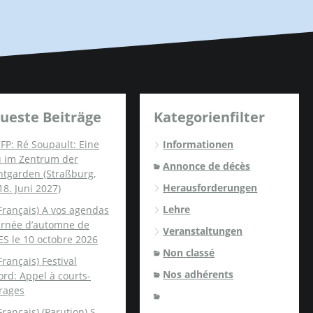
ueste Beiträge
Kategorienfilter
FP: Ré Soupault: Eine
Informationen
u im Zentrum der
Annonce de décès
ntgarden (Straßburg,
Herausforderungen
18. Juni 2027)
Lehre
Français) A vos agendas
ournée d’automne de
Veranstaltungen
ES le 10 octobre 2026
Non classé
Français) Festival
Nos adhérents
rd: Appel à courts-
rages
Français) (Parution) S.