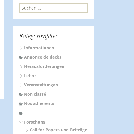
S
u
c
h
e
Kategorienfilter
n
n
Informationen
a
c
Annonce de décès
h
Herausforderungen
:
Lehre
Veranstaltungen
Non classé
Nos adhérents
Forschung
Call for Papers und Beiträge