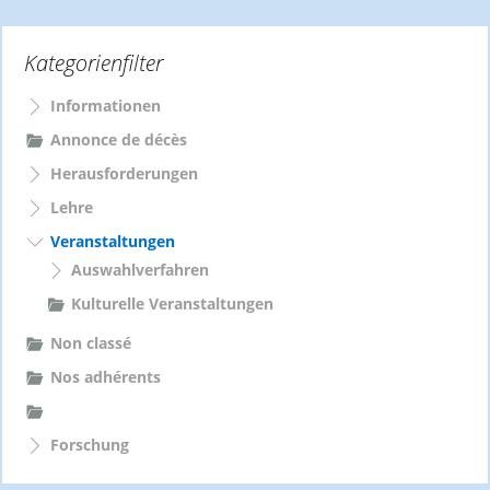
h
e
Kategorienfilter
n
n
a
Informationen
c
Annonce de décès
h
Herausforderungen
:
Lehre
Veranstaltungen
Auswahlverfahren
Kulturelle Veranstaltungen
Non classé
Nos adhérents
Forschung