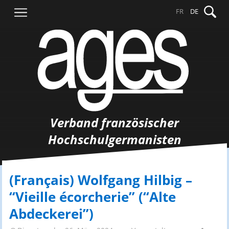
Springe
Suche
FR
DE
zum
nach:
Inhalt
Verband französischer
Hochschulgermanisten
(Français) Wolfgang Hilbig –
“Vieille écorcherie” (“Alte
Abdeckerei”)