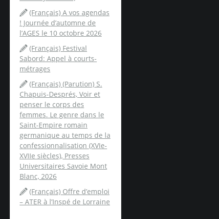
(Français) A vos agendas
! Journée d’automne de
l’AGES le 10 octobre 2026
(Français) Festival
Sabord: Appel à courts-
métrages
(Français) (Parution) S.
Chapuis-Després, Voir et
penser le corps des
femmes. Le genre dans le
Saint-Empire romain
germanique au temps de la
confessionnalisation (XVIe-
XVIIe siècles), Presses
Universitaires Savoie Mont
Blanc, 2026
(Français) Offre d’emploi
– ATER à l’Inspé de Lorraine