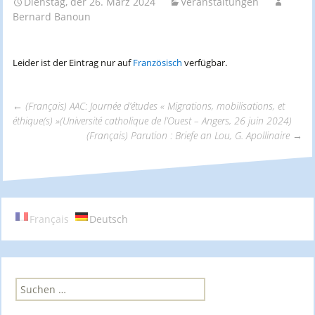
Dienstag, der 26. März 2024
Veranstaltungen
Bernard Banoun
Leider ist der Eintrag nur auf
Französisch
verfügbar.
←
(Français) AAC: Journée d’études « Migrations, mobilisations, et
éthique(s) »(Université catholique de l’Ouest – Angers, 26 juin 2024)
Beitrags-
(Français) Parution : Briefe an Lou, G. Apollinaire
→
Navigation
Français
Deutsch
S
u
c