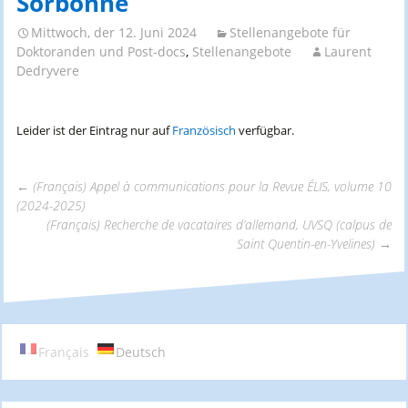
Sorbonne
Mittwoch, der 12. Juni 2024
Stellenangebote für
Doktoranden und Post-docs
,
Stellenangebote
Laurent
Dedryvere
Leider ist der Eintrag nur auf
Französisch
verfügbar.
←
(Français) Appel à communications pour la Revue ÉLIS, volume 10
(2024-2025)
Beitrags-
(Français) Recherche de vacataires d’allemand, UVSQ (calpus de
Saint Quentin-en-Yvelines)
→
Navigation
Français
Deutsch