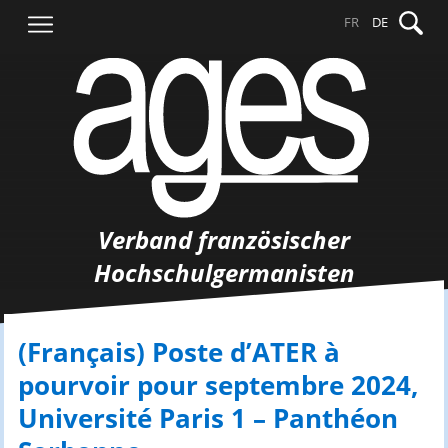
Springe
Suche
FR
DE
zum
nach:
Inhalt
Verband französischer
Hochschulgermanisten
(Français) Poste d’ATER à
pourvoir pour septembre 2024,
Université Paris 1 – Panthéon