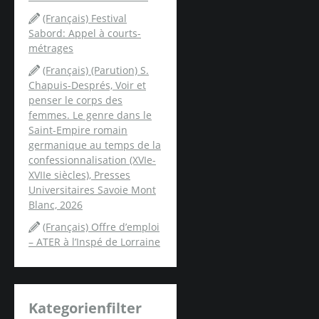
(Français) Festival
Sabord: Appel à courts-
métrages
(Français) (Parution) S.
Chapuis-Després, Voir et
penser le corps des
femmes. Le genre dans le
Saint-Empire romain
germanique au temps de la
confessionnalisation (XVIe-
XVIIe siècles), Presses
Universitaires Savoie Mont
Blanc, 2026
(Français) Offre d’emploi
– ATER à l’Inspé de Lorraine
Kategorienfilter