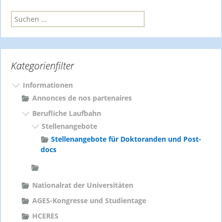
S
u
c
h
e
Kategorienfilter
n
n
a
Informationen
c
Annonces de nos partenaires
h
Berufliche Laufbahn
:
Stellenangebote
Stellenangebote für Doktoranden und Post-
docs
Nationalrat der Universitäten
AGES-Kongresse und Studientage
HCERES