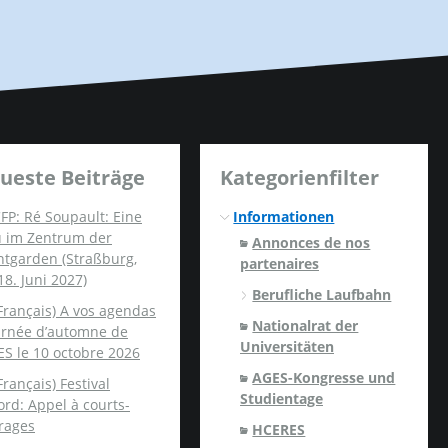
ueste Beiträge
Kategorienfilter
FP: Ré Soupault: Eine
Informationen
u im Zentrum der
Annonces de nos
ntgarden (Straßburg,
partenaires
18. Juni 2027)
Berufliche Laufbahn
Français) A vos agendas
Nationalrat der
ournée d’automne de
Universitäten
ES le 10 octobre 2026
AGES-Kongresse und
Français) Festival
Studientage
rd: Appel à courts-
rages
HCERES