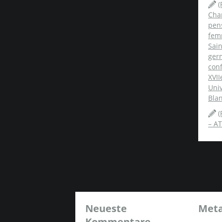
(
Chap
pens
fem
Sai
ger
conf
XVII
Univ
Blan
(
– AT
Neueste
Met
Kommentare