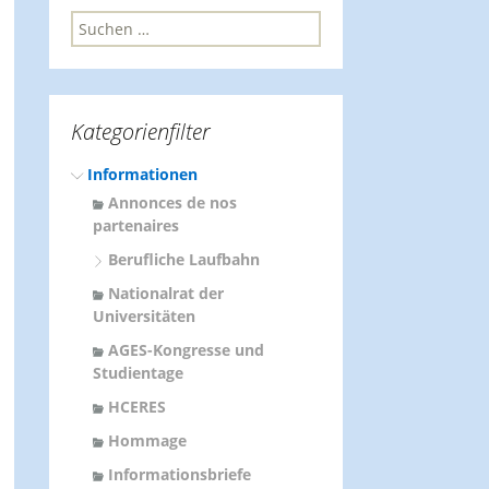
S
u
c
h
e
Kategorienfilter
n
n
Informationen
a
c
Annonces de nos
h
partenaires
:
Berufliche Laufbahn
Nationalrat der
Universitäten
AGES-Kongresse und
Studientage
HCERES
Hommage
Informationsbriefe