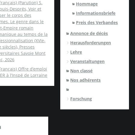
Français) (Parution) S.
Hommage
uis-Després, Voir et
Informationsbriefe
er le corps des
mes. Le genre dans le
Preis des Verbandes
nt-Empire romain
Annonce de décès
manique au temps de la
essionnalisation (XVIe-
Herausforderungen
e siècles), Presses
Lehre
ersitaires Savoie Mont
c, 2026
Veranstaltungen
Français) Offre d’emploi
Non classé
ER à l’Inspé de Lorraine
Nos adhérents
Forschung
a