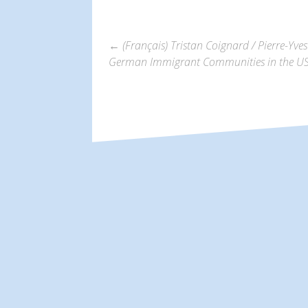
←
(Français) Tristan Coignard / Pierre-Yve
German Immigrant Communities in the USA,
Beitrags-
Navigation