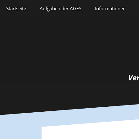
Springe
Startseite
Aufgaben der AGES
Informationen
zum
Inhalt
Veranstaltungen
Aufgaben der AGES
Forschung
Satzung
Lehre
Geschichte
Herausforderungen
Prix Pierre Grappin
Ve
Berufliche Laufbahn
Prix Geneviève
Bianquis
Hommage
Informationsbriefe