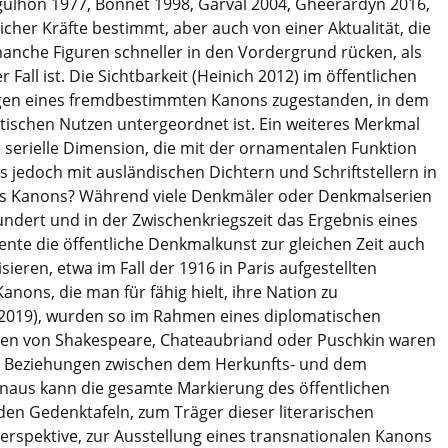
gulhon 1977, Bonnet 1998, Garval 2004, Gheerardyn 2016,
icher Kräfte bestimmt, aber auch von einer Aktualität, die
manche Figuren schneller in den Vordergrund rücken, als
 Fall ist. Die Sichtbarkeit (Heinich 2012) im öffentlichen
gen eines fremdbestimmten Kanons zugestanden, in dem
tischen Nutzen untergeordnet ist. Ein weiteres Merkmal
e serielle Dimension, die mit der ornamentalen Funktion
s jedoch mit ausländischen Dichtern und Schriftstellern in
 Kanons? Während viele Denkmäler oder Denkmalserien
dert und in der Zwischenkriegszeit das Ergebnis eines
nte die öffentliche Denkmalkunst zur gleichen Zeit auch
ieren, etwa im Fall der 1916 in Paris aufgestellten
anons, die man für fähig hielt, ihre Nation zu
 2019), wurden so im Rahmen eines diplomatischen
hren von Shakespeare, Chateaubriand oder Puschkin waren
r Beziehungen zwischen dem Herkunfts- und dem
naus kann die gesamte Markierung des öffentlichen
en Gedenktafeln, zum Träger dieser literarischen
erspektive, zur Ausstellung eines transnationalen Kanons