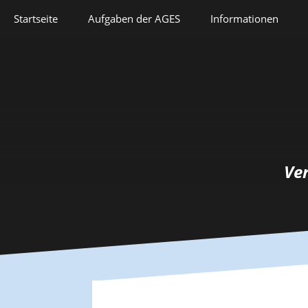
Springe
Startseite
Aufgaben der AGES
Informationen
zum
Inhalt
Veranstaltungen
Aufgaben der AGES
Forschung
Satzung
Lehre
Geschichte
Herausforderungen
Prix Pierre Grappin
Ve
Berufliche Laufbahn
Prix Geneviève
Bianquis
Hommage
Informationsbriefe