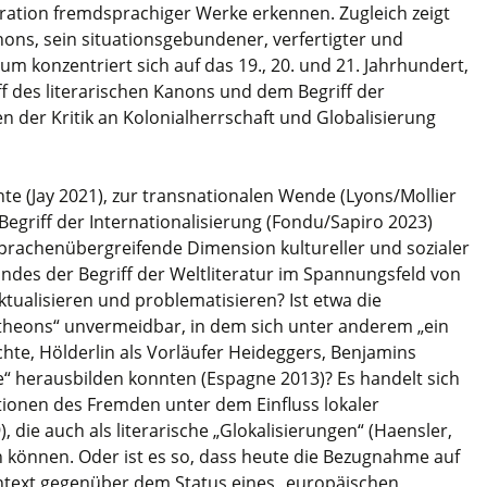
ration fremdsprachiger Werke erkennen. Zugleich zeigt
anons, sein situationsgebundener, verfertigter und
um konzentriert sich auf das 19., 20. und 21. Jahrhundert,
 des literarischen Kanons und dem Begriff der
hen der Kritik an Kolonialherrschaft und Globalisierung
te (Jay 2021), zur transnationalen Wende (Lyons/Mollier
egriff der Internationalisierung (Fondu/Sapiro 2023)
sprachenübergreifende Dimension kultureller und sozialer
ndes der Begriff der Weltliteratur im Spannungsfeld von
ualisieren und problematisieren? Ist etwa die
theons“ unvermeidbar, in dem sich unter anderem „ein
chte, Hölderlin als Vorläufer Heideggers, Benjamins
“ herausbilden konnten (Espagne 2013)? Es handelt sich
tionen des Fremden unter dem Einfluss lokaler
die auch als literarische „Glokalisierungen“ (Haensler,
n können. Oder ist es so, dass heute die Bezugnahme auf
ntext gegenüber dem Status eines „europäischen