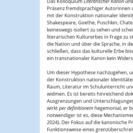
Das Kolloquium
Literarischer Kanon un
Präsenz fremdsprachiger Autorinnen u
mit der Konstruktion nationaler Ident
Shakespeare, Goethe, Puschkin, Chate
keineswegs isoliert zu sehen und sche
literarischen Kulturerbes in Frage zu 
die Nation und über die Sprache, in d
schließen, dass das kulturelle Erbe b
ein transnationaler Kanon kein Widers
Um dieser Hypothese nachzugehen, unte
der Konstruktion nationaler Identitäte
Raum, Literatur im Schulunterricht und
widmen. Es ist bereits hinreichend do
Ausgrenzungen und Unterschlagungen 
wirkt
per definitionem
hegemonial, er be
notwendiger ist es, diese Mechanismen
2024). Der Fokus auf die kanonische Pra
Funktionsweise eines grenzüberschrei