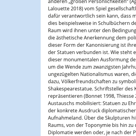
anderen „großen Persönlichkeiten“ (A
Lalouette 2018) vom Spiel gesellschaftl
dafür verantwortlich sein kann, dass 
dies beispielsweise in Schulbüchern der
Raum wird ihnen unter den Bedingun
die ästhetische Anerkennung dem poli
dieser Form der Kanonisierung ist ihr
der Statuen verbunden ist. Wie steht e
dieser monumentalen Ausformung des
um die Wende zum zwanzigsten Jahrhun
ungezügelten Nationalismus waren, die
dazu, Völkerfreundschaften zu symbolis
Shakespearestatue. Schriftsteller des K
repräsentieren (Bonnet 1998, Thiesse
Austauschs mobilisiert: Statuen zu E
der konkrete Ausdruck diplomatische
Aufnahmeland. Über die Skulpturen hi
Raums, von der Toponymie bis hin zu d
Diplomatie werden oder, je nach der P