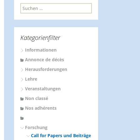
S
u
c
h
e
Kategorienfilter
n
n
Informationen
a
c
Annonce de décès
h
Herausforderungen
:
Lehre
Veranstaltungen
Non classé
Nos adhérents
Forschung
Call for Papers und Beiträge