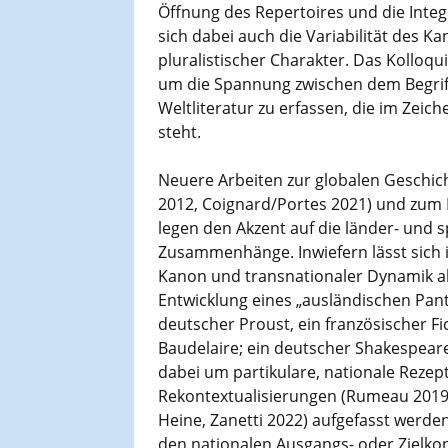
Öffnung des Repertoires und die Integ
sich dabei auch die Variabilität des K
pluralistischer Charakter. Das Kolloqui
um die Spannung zwischen dem Begriff
Weltliteratur zu erfassen, die im Zeic
steht.
Neuere Arbeiten zur globalen Geschich
2012, Coignard/Portes 2021) und zum B
legen den Akzent auf die länder- und 
Zusammenhänge. Inwiefern lässt sich i
Kanon und transnationaler Dynamik akt
Entwicklung eines „ausländischen Pan
deutscher Proust, ein französischer Fi
Baudelaire; ein deutscher Shakespeare
dabei um partikulare, nationale Rezep
Rekontextualisierungen (Rumeau 2019), 
Heine, Zanetti 2022) aufgefasst werde
den nationalen Ausgangs- oder Zielko