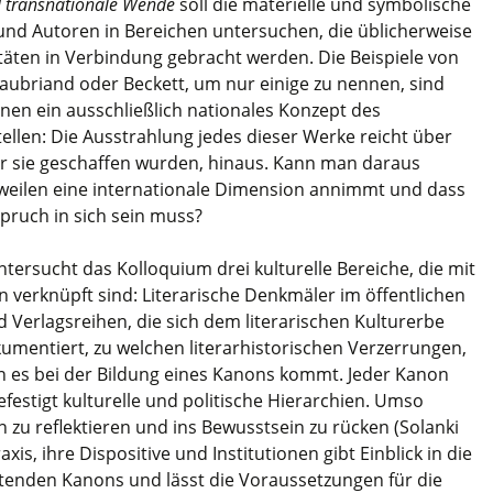
d transnationale Wende
soll die materielle und symbolische
nd Autoren in Bereichen untersuchen, die üblicherweise
itäten in Verbindung gebracht werden. Die Beispiele von
aubriand oder Beckett, um nur einige zu nennen, sind
inen ein ausschließlich nationales Konzept des
stellen: Die Ausstrahlung jedes dieser Werke reicht über
er sie geschaffen wurden, hinaus. Kann man daraus
isweilen eine internationale Dimension annimmt und dass
pruch in sich sein muss?
rsucht das Kolloquium drei kulturelle Bereiche, die mit
n verknüpft sind: Literarische Denkmäler im öffentlichen
 Verlagsreihen, die sich dem literarischen Kulturerbe
kumentiert, zu welchen literarhistorischen Verzerrungen,
es bei der Bildung eines Kanons kommt. Jeder Kanon
festigt kulturelle und politische Hierarchien. Umso
 zu reflektieren und ins Bewusstsein zu rücken (Solanki
xis, ihre Dispositive und Institutionen gibt Einblick in die
tenden Kanons und lässt die Voraussetzungen für die