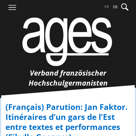
Springe
Suche
FR
DE
zum
nach:
Inhalt
Verband französischer
Hochschulgermanisten
(Français) Parution: Jan Faktor.
Itinéraires d’un gars de l’Est
entre textes et performances