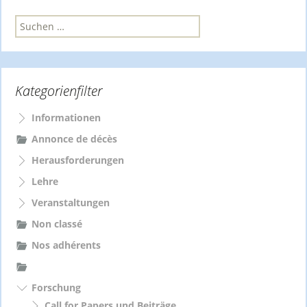
S
u
c
h
e
Kategorienfilter
n
n
a
Informationen
c
Annonce de décès
h
Herausforderungen
:
Lehre
Veranstaltungen
Non classé
Nos adhérents
Forschung
Call for Papers und Beiträge