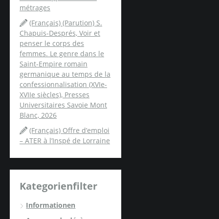
métrages
(Français) (Parution) S.
Chapuis-Després, Voir et
penser le corps des
femmes. Le genre dans le
Saint-Empire romain
germanique au temps de la
confessionnalisation (XVIe-
XVIIe siècles), Presses
Universitaires Savoie Mont
Blanc, 2026
(Français) Offre d’emploi
– ATER à l’Inspé de Lorraine
Kategorienfilter
Informationen