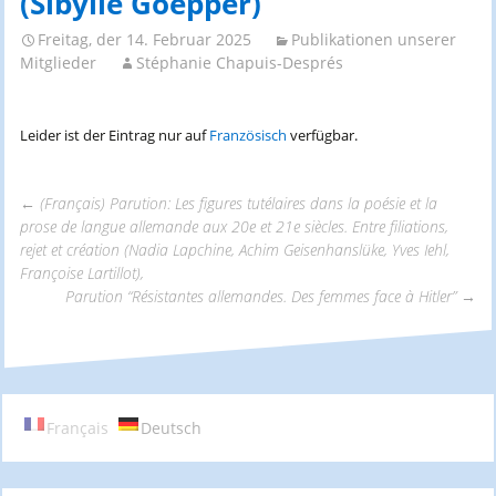
(Sibylle Goepper)
Freitag, der 14. Februar 2025
Publikationen unserer
Mitglieder
Stéphanie Chapuis-Després
Leider ist der Eintrag nur auf
Französisch
verfügbar.
←
(Français) Parution: Les figures tutélaires dans la poésie et la
prose de langue allemande aux 20e et 21e siècles. Entre filiations,
Beitrags-
rejet et création (Nadia Lapchine, Achim Geisenhanslüke, Yves Iehl,
Françoise Lartillot),
Parution “Résistantes allemandes. Des femmes face à Hitler”
→
Navigation
Français
Deutsch