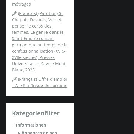
métrages
(Français) (Parution) S.
Chapuis-Després, Voir et
penser le corps des
femmes. Le genre dans le
Saint-Empire romain
germanique au temps de la
confessionnalisation (XVIe-
XVIIe siècles), Presses
Universitaires Savoie Mont
Blanc, 2026
(Français) Offre d’emploi
– ATER à l’Inspé de Lorraine
Kategorienfilter
Informationen
Annonces de nos