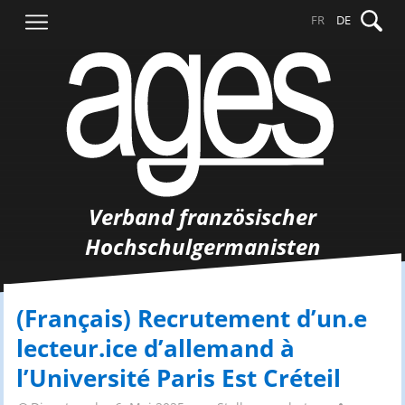
Springe
Suche
FR
DE
zum
nach:
Inhalt
Verband französischer
Hochschulgermanisten
(Français) Recrutement d’un.e
lecteur.ice d’allemand à
l’Université Paris Est Créteil