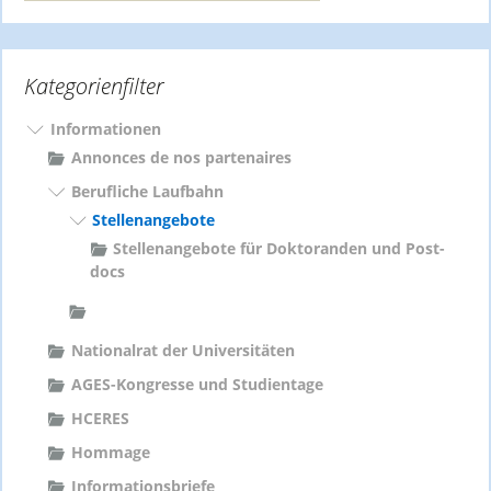
c
h
e
Kategorienfilter
n
n
a
Informationen
c
Annonces de nos partenaires
h
Berufliche Laufbahn
:
Stellenangebote
Stellenangebote für Doktoranden und Post-
docs
Nationalrat der Universitäten
AGES-Kongresse und Studientage
HCERES
Hommage
Informationsbriefe