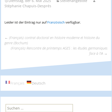
Dienstag, der 6. Mai 2025
Stellenangebote
Stéphanie Chapuis-Després
Leider ist der Eintrag nur auf
Französisch
verfügbar.
←
(Français) contrat doctoral en histoire moderne et histoire du
genre (Bochum)
Beitrags-
(Français) Rencontre de printemps AGES : les études germaniques
face à l’IA
→
Navigation
Français
Deutsch
S
u