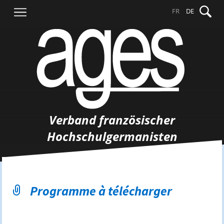
Springe
Suche
FR
DE
zum
nach:
Inhalt
Verband französischer
Hochschulgermanisten
Programme à télécharger