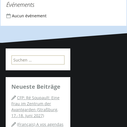
Événements
Aucun événement
S
u
c
h
e
Neueste Beiträge
n
n
CFP: Ré Soupault: Eine
a
Frau im Zentrum der
c
Avantgarden (Straßburg,
h
17.-18. Juni 2027)
:
(Français) A vos agendas