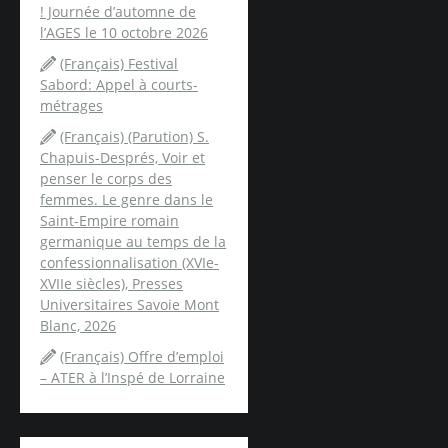
! Journée d’automne de
l’AGES le 10 octobre 2026
(Français) Festival
Sabord: Appel à courts-
métrages
(Français) (Parution) S.
Chapuis-Després, Voir et
penser le corps des
femmes. Le genre dans le
Saint-Empire romain
germanique au temps de la
confessionnalisation (XVIe-
XVIIe siècles), Presses
Universitaires Savoie Mont
Blanc, 2026
(Français) Offre d’emploi
– ATER à l’Inspé de Lorraine