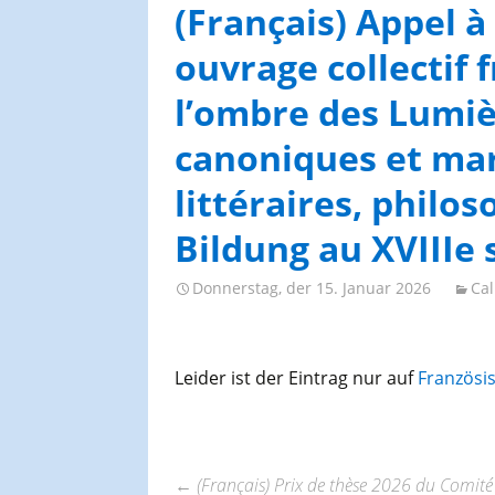
AGES-Kongresse und
(Français) Appel à 
Studientage
ouvrage collectif
l’ombre des Lumiè
canoniques et mar
littéraires, philos
Bildung au XVIIIe 
Donnerstag, der 15. Januar 2026
Cal
Leider ist der Eintrag nur auf
Französi
←
(Français) Prix de thèse 2026 du Comité