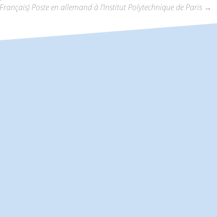
(Français) Poste en allemand à l’Institut Polytechnique de Paris
→