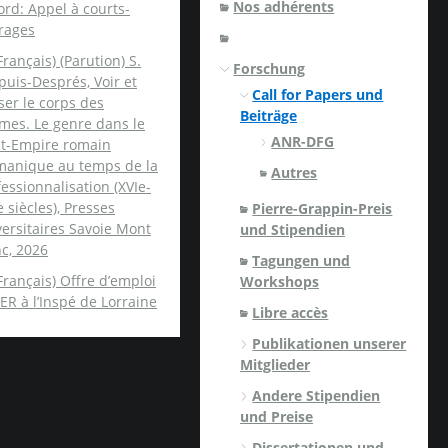
Nos adhérents
rd: Appel à courts-
rages
Français) (Parution) S.
Forschung
uis-Després, Voir et
Call for Papers und
er le corps des
Beiträge
mes. Le genre dans le
ANR-DFG
nt-Empire romain
manique au temps de la
Autres
essionnalisation (XVIe-
e siècles), Presses
Pierre-Grappin-Preis
ersitaires Savoie Mont
und Stipendien
c, 2026
Tagungen und
Français) Offre d’emploi
Workshops
ER à l’Inspé de Lorraine
Libre accès
Publikationen unserer
Mitglieder
Andere Stipendien
und Preise
Dissertationen und