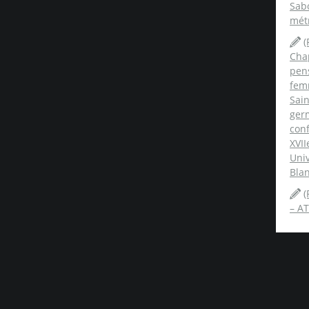
Sabo
mét
(
Chap
pens
fem
Sai
ger
conf
XVII
Univ
Blan
(
– AT