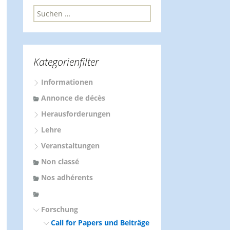
S
u
c
h
e
Kategorienfilter
n
n
Informationen
a
c
Annonce de décès
h
Herausforderungen
:
Lehre
Veranstaltungen
Non classé
Nos adhérents
Forschung
Call for Papers und Beiträge