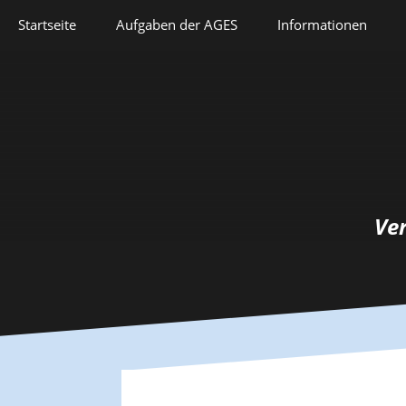
Springe
Startseite
Aufgaben der AGES
Informationen
zum
Inhalt
Veranstaltungen
Aufgaben der AGES
Forschung
Satzung
Lehre
Geschichte
Herausforderungen
Prix Pierre Grappin
Ve
Berufliche Laufbahn
Prix Geneviève
Bianquis
Hommage
Informationsbriefe