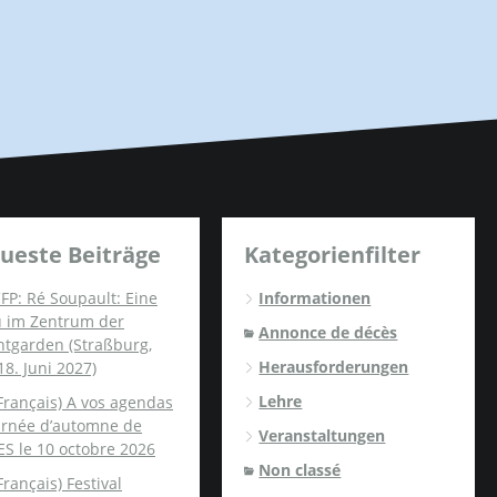
ueste Beiträge
Kategorienfilter
FP: Ré Soupault: Eine
Informationen
u im Zentrum der
Annonce de décès
ntgarden (Straßburg,
Herausforderungen
18. Juni 2027)
Lehre
Français) A vos agendas
ournée d’automne de
Veranstaltungen
ES le 10 octobre 2026
Non classé
Français) Festival