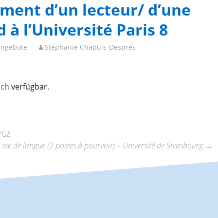
ement d’un lecteur/ d’une
 à l’Université Paris 8
angebote
Stéphanie Chapuis-Després
sch
verfügbar.
CPGE
.sse de langue (2 postes à pourvoir) – Université de Strasbourg
→