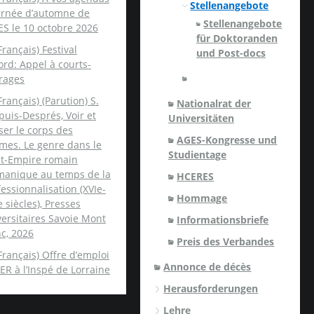
Stellenangebote
ournée d’automne de
Stellenangebote
ES le 10 octobre 2026
für Doktoranden
Français) Festival
und Post-docs
rd: Appel à courts-
rages
Français) (Parution) S.
Nationalrat der
uis-Després, Voir et
Universitäten
er le corps des
AGES-Kongresse und
mes. Le genre dans le
Studientage
nt-Empire romain
manique au temps de la
HCERES
essionnalisation (XVIe-
Hommage
e siècles), Presses
ersitaires Savoie Mont
Informationsbriefe
c, 2026
Preis des Verbandes
Français) Offre d’emploi
Annonce de décès
ER à l’Inspé de Lorraine
Herausforderungen
Lehre