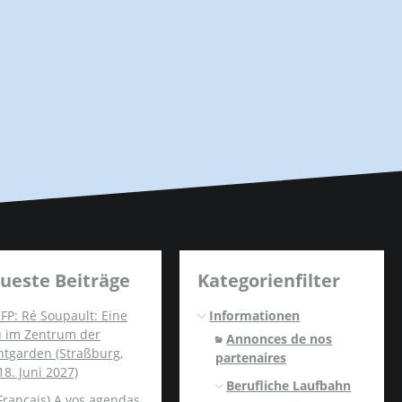
ueste Beiträge
Kategorienfilter
FP: Ré Soupault: Eine
Informationen
u im Zentrum der
Annonces de nos
ntgarden (Straßburg,
partenaires
18. Juni 2027)
Berufliche Laufbahn
Français) A vos agendas