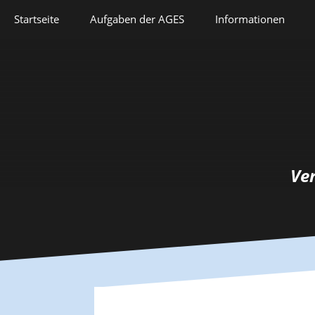
Springe
Startseite
Aufgaben der AGES
Informationen
zum
Inhalt
Veranstaltungen
Aufgaben der AGES
Forschung
Satzung
Lehre
Geschichte
Herausforderungen
Prix Pierre Grappin
Ve
Berufliche Laufbahn
Prix Geneviève
Bianquis
Hommage
Informationsbriefe