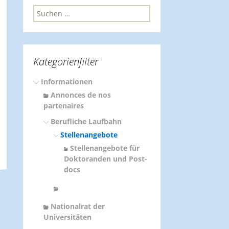
S
u
c
h
e
Kategorienfilter
n
n
Informationen
a
c
Annonces de nos
h
partenaires
:
Berufliche Laufbahn
Stellenangebote
Stellenangebote für
Doktoranden und Post-
docs
Nationalrat der
Universitäten