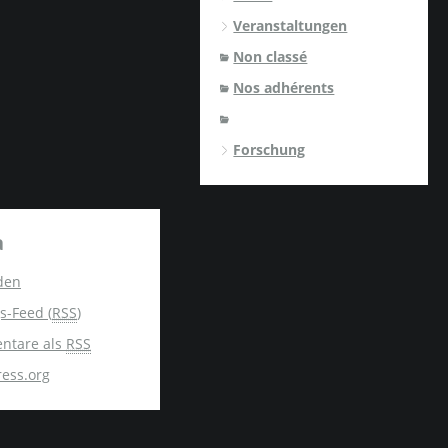
Veranstaltungen
Non classé
Nos adhérents
Forschung
a
den
s-Feed (
RSS
)
ntare als
RSS
ess.org