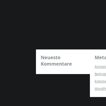
Neueste
Met
Kommentare
Anmel
Beitrag
Komme
WordPr