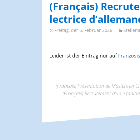
AGES-Kongresse und
(Français) Recrut
Studientage
lectrice d’allemand
Freitag, der 6. Februar 2026
Stellen
Leider ist der Eintrag nur auf
Französi
←
(Français) Présentation de Masters en 
(Français) Recrutement d’un.e maître
Beitrags-
Navigation