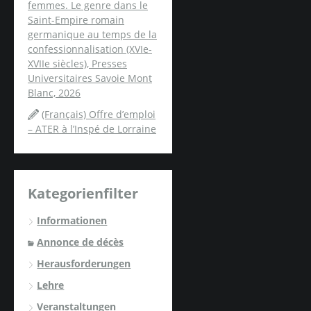
femmes. Le genre dans le
Saint-Empire romain
germanique au temps de la
confessionnalisation (XVIe-
XVIIe siècles), Presses
Universitaires Savoie Mont
Blanc, 2026
(Français) Offre d’emploi
– ATER à l’Inspé de Lorraine
Kategorienfilter
Informationen
Annonce de décès
Herausforderungen
Lehre
Veranstaltungen