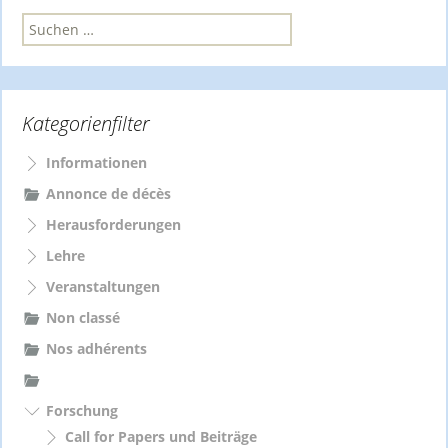
S
u
c
h
e
Kategorienfilter
n
n
a
Informationen
c
Annonce de décès
h
Herausforderungen
:
Lehre
Veranstaltungen
Non classé
Nos adhérents
Forschung
Call for Papers und Beiträge