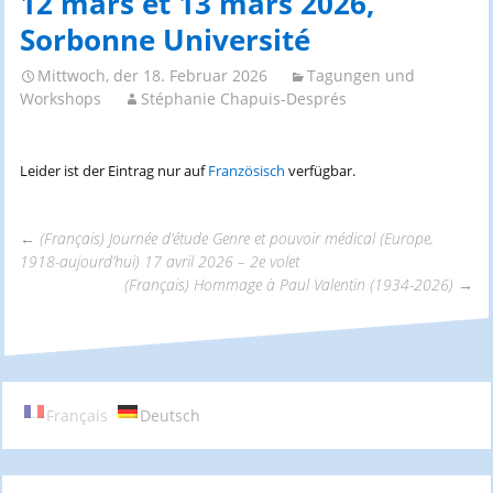
12 mars et 13 mars 2026,
Sorbonne Université
Mittwoch, der 18. Februar 2026
Tagungen und
Workshops
Stéphanie Chapuis-Després
Leider ist der Eintrag nur auf
Französisch
verfügbar.
←
(Français) Journée d’étude Genre et pouvoir médical (Europe,
1918-aujourd’hui) 17 avril 2026 – 2e volet
Beitrags-
(Français) Hommage à Paul Valentin (1934-2026)
→
Navigation
Français
Deutsch