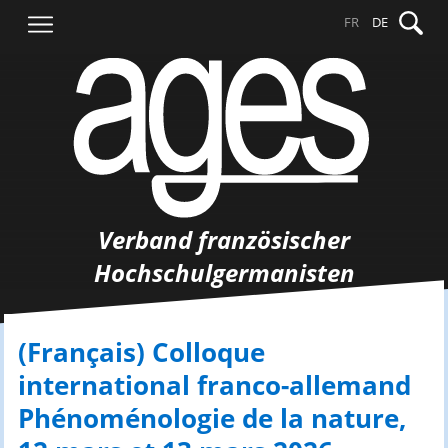
Springe
Suche
FR
DE
zum
nach:
Inhalt
Verband französischer
Hochschulgermanisten
(Français) Colloque
international franco-allemand
Phénoménologie de la nature,