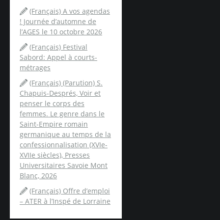
(Français) A vos agendas
! Journée d’automne de
l’AGES le 10 octobre 2026
(Français) Festival
Sabord: Appel à courts-
métrages
(Français) (Parution) S.
Chapuis-Després, Voir et
penser le corps des
femmes. Le genre dans le
Saint-Empire romain
germanique au temps de la
confessionnalisation (XVIe-
XVIIe siècles), Presses
Universitaires Savoie Mont
Blanc, 2026
(Français) Offre d’emploi
– ATER à l’Inspé de Lorraine