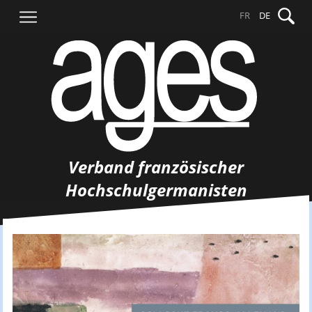
Springe
Suche
FR
DE
zum
nach:
Inhalt
Verband französischer
Hochschulgermanisten