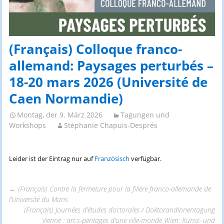
(Français) Colloque franco-
allemand: Paysages perturbés –
18-20 mars 2026 (Université de
Caen Normandie)
Montag, der 9. März 2026
Tagungen und
Workshops
Stéphanie Chapuis-Després
Leider ist der Eintrag nur auf
Französisch
verfügbar.
←
(Français) Contre la fermeture pour la filière franco-allemande de
l’Université du Mans
Beitrags-
(Français) Journées d’études doctorales / DoktorandInnentagung
Vienne : art-s-pentages d’une ville-monde Wien: Kunst- und