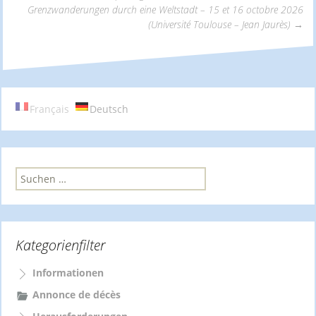
Grenzwanderungen durch eine Weltstadt – 15 et 16 octobre 2026
Navigation
(Université Toulouse – Jean Jaurès)
→
Français
Deutsch
S
u
c
h
e
Kategorienfilter
n
n
a
Informationen
c
Annonce de décès
h