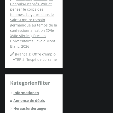
Chapuis-Després, Voir et
penser le corps des
femmes. Le genre dans le
Saint-Empire romain
germanique au temps de la
confessionnalisation (XVIe-
XVIIe siècles), Presses
Universitaires Savoie Mont
Blanc, 2026
(Français) Offre d’emploi
– ATER à l’Inspé de Lorraine
Kategorienfilter
Informationen
Annonce de décès
Herausforderungen