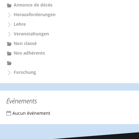
c
Annonce de décès
h
Herausforderungen
:
Lehre
Veranstaltungen
Non classé
Nos adhérents
Forschung
Événements
Aucun événement