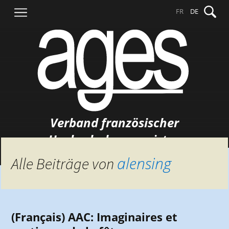
Springe
Suche
FR
DE
zum
nach:
Inhalt
Verband französischer
Hochschulgermanisten
alensing
Alle Beiträge von
(Français) AAC: Imaginaires et