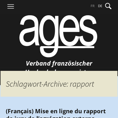
Springe
Suche
FR
DE
zum
nach:
Inhalt
Verband französischer
Hochschulgermanisten
Schlagwort-Archive: rapport
(Français) Mise en ligne du rapport