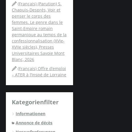
(Français) (Parution) S.
Chapuis-Després, Voir et
penser le corps des
femmes. Le genre dans le
Saint-Empire romain
germanique au temps de la
confessionnalisation (XVIe-
XVIIe siècles), Presses
Universitaires Savoie Mont
Blanc, 2026
(Français) Offre d’emploi
– ATER à l’Inspé de Lorraine
Kategorienfilter
Informationen
Annonce de décès
Herausforderungen