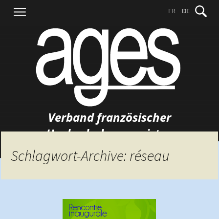
Springe
Suche
FR
DE
zum
nach:
Inhalt
Verband französischer
Hochschulgermanisten
Schlagwort-Archive: réseau