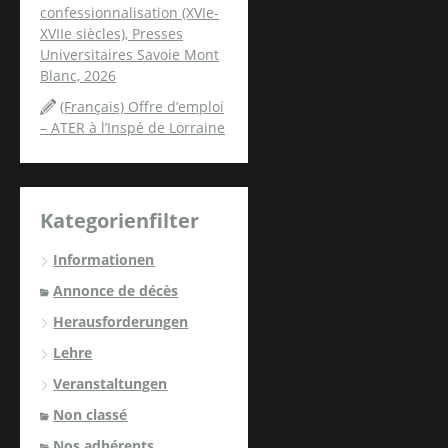
confessionnalisation (XVIe-
XVIIe siècles), Presses
Universitaires Savoie Mont
Blanc, 2026
(Français) Offre d’emploi
– ATER à l’Inspé de Lorraine
Kategorienfilter
Informationen
Annonce de décès
Herausforderungen
Lehre
Veranstaltungen
Non classé
Nos adhérents