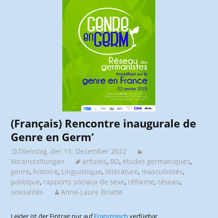
(Français) Rencontre inaugurale de
Genre en Germ’
Dienstag, der 13. Dezember 2022
Veranstaltungen
artistes
,
BD
,
études germaniques
,
genre
,
histoire
,
Linguistique
,
littérature
,
masculinités
,
politique
,
rapports sociaux de sexe
,
réforme
,
réseau
,
sexualités
Anne-Laure Briatte
Leider ist der Eintrag nur auf
Französisch
verfügbar.