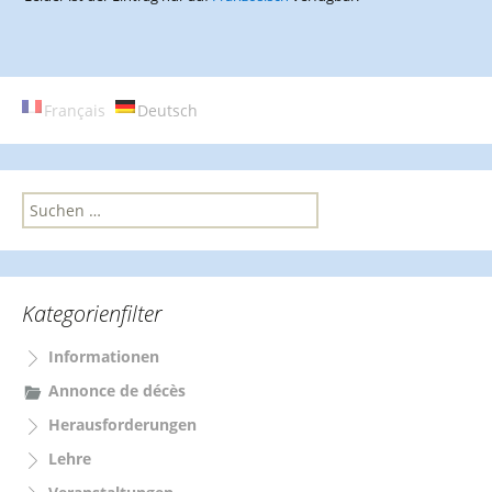
Français
Deutsch
S
u
c
h
e
Kategorienfilter
n
n
Informationen
a
c
Annonce de décès
h
Herausforderungen
:
Lehre