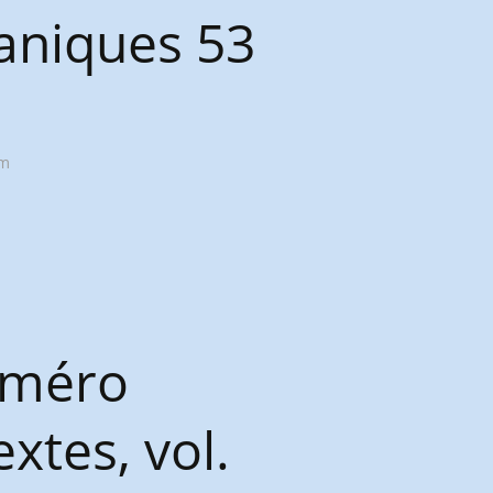
aniques 53
um
numéro
xtes, vol.