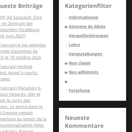
ueste Beiträge
Kategorienfilter
FP: Ré Soupault: Eine
Informationen
u im Zentrum der
Annonce de décès
ntgarden (Straßburg,
Herausforderungen
18. Juni 2027)
Lehre
Français) A vos agendas
ournée d’automne de
Veranstaltungen
ES le 10 octobre 2026
Non classé
Français) Festival
Nos adhérents
rd: Appel à courts-
rages
Français) (Parution) S.
Forschung
uis-Després, Voir et
er le corps des
mes. Le genre dans le
nt-Empire romain
Neueste
manique au temps de la
Kommentare
essionnalisation (XVIe-
e siècles), Presses