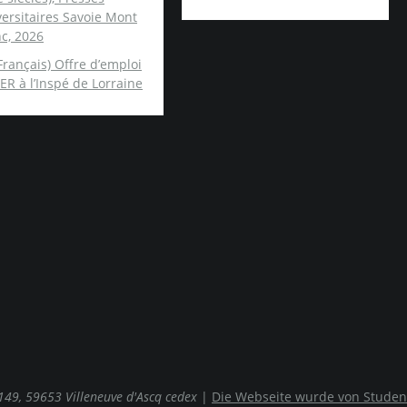
ersitaires Savoie Mont
c, 2026
Français) Offre d’emploi
ER à l’Inspé de Lorraine
0149, 59653 Villeneuve d'Ascq cedex
|
Die Webseite wurde von Studen