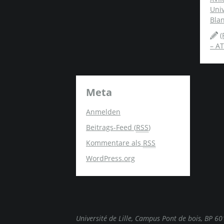
Univ
Blan
(
– AT
Meta
Anmelden
Beitrags-Feed (
RSS
)
Kommentare als
RSS
WordPress.org
Université de Lille, Campus Pont de bois, BP 6