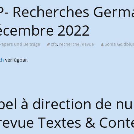
FP- Recherches Germ
décembre 2022
 Papers und Beiträge
cfp
,
recherche
,
Revue
Sonia Goldbl
ch
verfügbar.
pel à direction de 
evue Textes & Conte