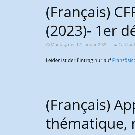
AGES-Kongresse und
(Français) C
Studientage
(2023)- 1er 
Montag, der 17. Januar 2022
Call for
Leider ist der Eintrag nur auf
Französis
(Français) Ap
thématique, r