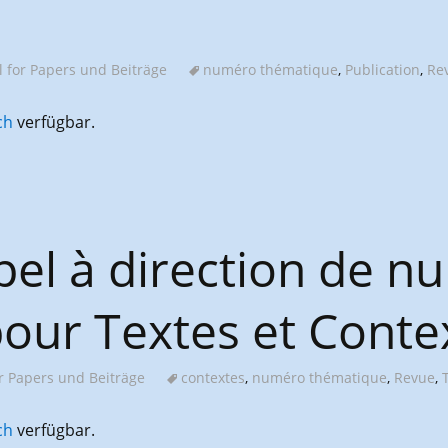
l for Papers und Beiträge
numéro thématique
,
Publication
,
Re
ch
verfügbar.
pel à direction de 
our Textes et Conte
or Papers und Beiträge
contextes
,
numéro thématique
,
Revue
,
ch
verfügbar.