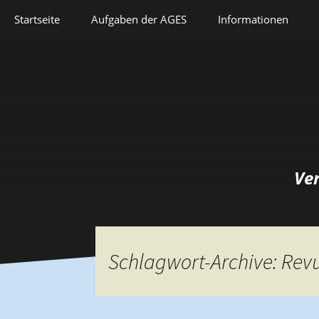
Springe
Startseite
Aufgaben der AGES
Informationen
zum
Inhalt
Veranstaltungen
Aufgaben der AGES
Forschung
Satzung
Lehre
Geschichte
Herausforderungen
Prix Pierre Grappin
Ve
Berufliche Laufbahn
Prix Geneviève
Bianquis
Hommage
Schlagwort-Archive: Rev
Informationsbriefe