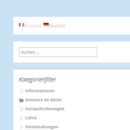
Français
Deutsch
S
u
c
h
e
Kategorienfilter
n
n
Informationen
a
c
Annonce de décès
h
Herausforderungen
:
Lehre
Veranstaltungen