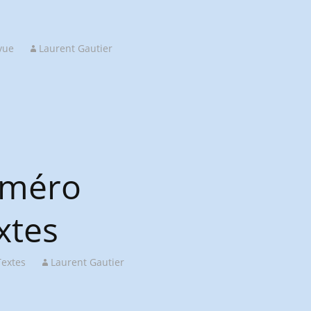
vue
Laurent Gautier
numéro
xtes
Textes
Laurent Gautier