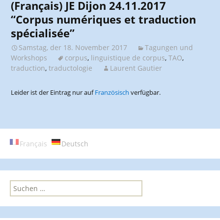
(Français) JE Dijon 24.11.2017
“Corpus numériques et traduction
spécialisée”
Samstag, der 18. November 2017
Tagungen und
Workshops
corpus
,
linguistique de corpus
,
TAO
,
traduction
,
traductologie
Laurent Gautier
Leider ist der Eintrag nur auf
Französisch
verfügbar.
Français
Deutsch
S
u
c
h