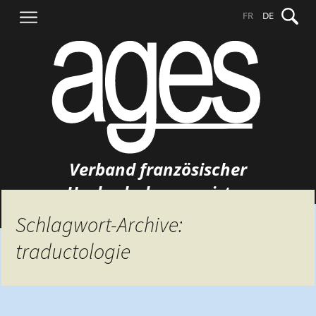
Springe
Suche
FR
DE
zum
nach:
Inhalt
Verband französischer
Hochschulgermanisten
Schlagwort-Archive:
traductologie