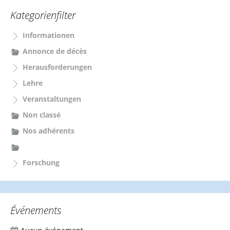
e
Kategorienfilter
n
n
Informationen
a
c
Annonce de décès
h
Herausforderungen
:
Lehre
Veranstaltungen
Non classé
Nos adhérents
Forschung
Événements