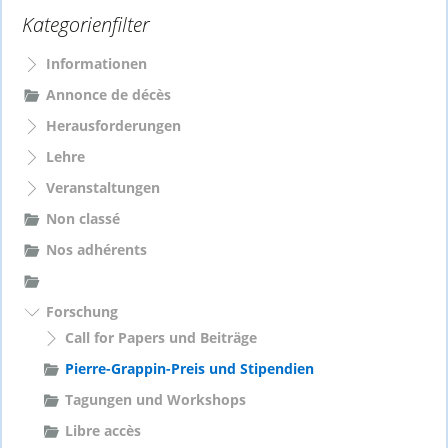
Kategorienfilter
n
n
a
Informationen
c
Annonce de décès
h
Herausforderungen
:
Lehre
Veranstaltungen
Non classé
Nos adhérents
Forschung
Call for Papers und Beiträge
Pierre-Grappin-Preis und Stipendien
Tagungen und Workshops
Libre accès