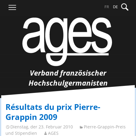
Springe
Suche
FR
DE
zum
nach:
Inhalt
Verband französischer
Hochschulgermanisten
Résultats du prix Pierre-
Grappin 2009
Dienstag, der 23. Februar 2010
Pierre-Grappin-Preis
und Stipendien
AGES