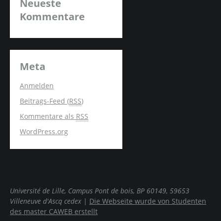
Neueste
Kommentare
Meta
Anmelden
Beitrags-Feed (
RSS
)
Kommentare als
RSS
WordPress.org
Université de Lille, Campus Pont de bois, BP 60149, 59653
Villeneuve d'Ascq cedex
|
Die Webseite wurde von Studenten
des master CAWEB erstellt