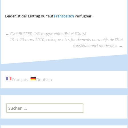
Leider ist der Eintrag nur auf
Französisch
verfügbar.
←
Cyril BUFFET, L’Allemagne entre l’Est et l’Ouest
19 et 20 mars 2010, colloque « Les fondements normatifs de l’Etat
Beitrags-
constitutionnel moderne ».
→
Navigation
Français
Deutsch
S
u
c
h
e