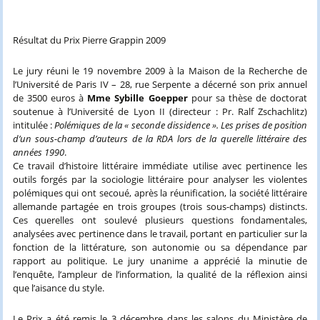
Résultat du Prix Pierre Grappin 2009
Le jury réuni le 19 novembre 2009 à la Maison de la Recherche de
l’Université de Paris IV – 28, rue Serpente a décerné son prix annuel
de 3500 euros à
Mme Sybille Goepper
pour sa thèse de doctorat
soutenue à l’Université de Lyon II (directeur : Pr. Ralf Zschachlitz)
intitulée :
Polémiques de la « seconde dissidence ». Les prises de position
d’un sous-champ d’auteurs de la RDA lors de la querelle littéraire des
années 1990
.
Ce travail d’histoire littéraire immédiate utilise avec pertinence les
outils forgés par la sociologie littéraire pour analyser les violentes
polémiques qui ont secoué, après la réunification, la société littéraire
allemande partagée en trois groupes (trois sous-champs) distincts.
Ces querelles ont soulevé plusieurs questions fondamentales,
analysées avec pertinence dans le travail, portant en particulier sur la
fonction de la littérature, son autonomie ou sa dépendance par
rapport au politique. Le jury unanime a apprécié la minutie de
l’enquête, l’ampleur de l’information, la qualité de la réflexion ainsi
que l’aisance du style.
Le Prix a été remis le 3 décembre dans les salons du Ministère de