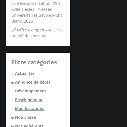
confessionnalisation (XVIe-
XVIIe siècles), Presses
Universitaires Savoie Mont
Blanc, 2026
Offre d’emploi – ATER à
l’Inspé de Lorraine
Filtre catégories
Actualités
Annonce de décès
Développement
Enseignement
Manifestations
Non classé
Nos adhérents