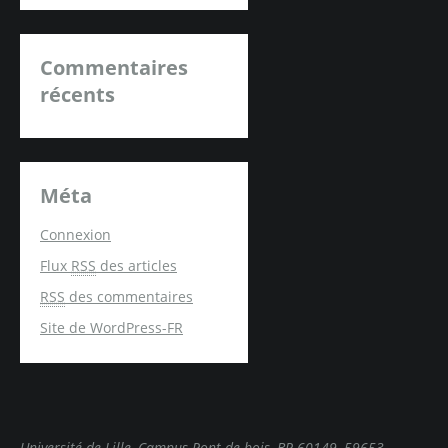
Commentaires
récents
Méta
Connexion
Flux
RSS
des articles
RSS
des commentaires
Site de WordPress-FR
Université de Lille, Campus Pont de bois, BP 60149, 59653