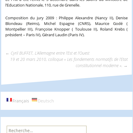
l’Education Nationale, 110, rue de Grenelle.
Composition du jury 2009 : Philippe Alexandre (Nancy II), Denise
Blondeau (Reims), Michel Espagne (CNRS), Maurice Godé (
Montpellier III), Françoise Knopper ( Toulouse II), Roland Krebs (
président – Paris IV), Gérard Laudin (Paris IV).
←
Cyril BUFFET, L’Allemagne entre l’Est et l’Ouest
19 et 20 mars 2010, colloque « Les fondements normatifs de l’Etat
Navigation
constitutionnel moderne ».
→
des
articles
Français
Deutsch
R
e