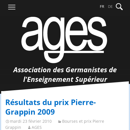
Aller
Recher
FR
DE
au
contenu
Association des Germanistes de
l'Enseignement Supérieur
Résultats du prix Pierre-
Grappin 2009
mardi 23 février 2010
Bourses et prix Pierre
Grappin
AGES