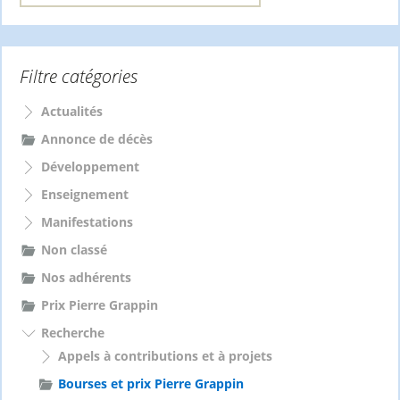
c
h
e
Filtre catégories
r
c
h
Actualités
e
Annonce de décès
r
Développement
:
Enseignement
Manifestations
Non classé
Nos adhérents
Prix Pierre Grappin
Recherche
Appels à contributions et à projets
Bourses et prix Pierre Grappin