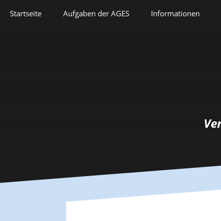
Springe
Startseite
Aufgaben der AGES
Informationen
zum
Inhalt
Veranstaltungen
Aufgaben der AGES
Forschung
Satzung
Lehre
Geschichte
Herausforderungen
Prix Pierre Grappin
Ve
Berufliche Laufbahn
Prix Geneviève
Bianquis
Hommage
Informationsbriefe