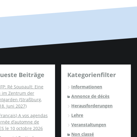
ueste Beiträge
Kategorienfilter
FP: Ré Soupault: Eine
Informationen
u im Zentrum der
Annonce de décès
ntgarden (Straßburg,
Herausforderungen
18. Juni 2027)
Lehre
Français) A vos agendas
ournée d’automne de
Veranstaltungen
ES le 10 octobre 2026
Non classé