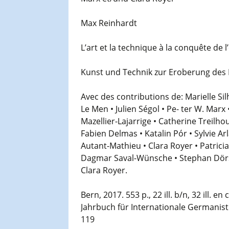
Max Reinhardt
L’art et la technique à la conquête de 
Kunst und Technik zur Eroberung de
Avec des contributions de: Marielle Sil
Le Men • Julien Ségol • Pe- ter W. Marx
Mazellier-Lajarrige • Catherine Treilho
Fabien Delmas • Katalin Pór • Sylvie Ar
Autant-Mathieu • Clara Royer • Patricia
Dagmar Saval-Wünsche • Stephan Dörsch
Clara Royer.
Bern, 2017. 553 p., 22 ill. b/n, 32 ill. 
Jahrbuch für Internationale Germanist
119