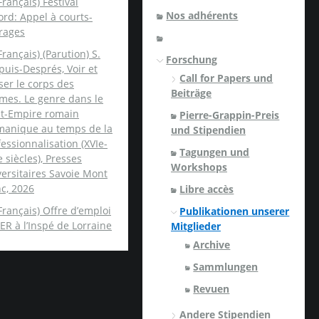
Français) Festival
Nos adhérents
rd: Appel à courts-
rages
Français) (Parution) S.
Forschung
uis-Després, Voir et
Call for Papers und
er le corps des
Beiträge
mes. Le genre dans le
nt-Empire romain
Pierre-Grappin-Preis
manique au temps de la
und Stipendien
essionnalisation (XVIe-
Tagungen und
e siècles), Presses
Workshops
ersitaires Savoie Mont
c, 2026
Libre accès
Français) Offre d’emploi
Publikationen unserer
ER à l’Inspé de Lorraine
Mitglieder
Archive
Sammlungen
Revuen
Andere Stipendien