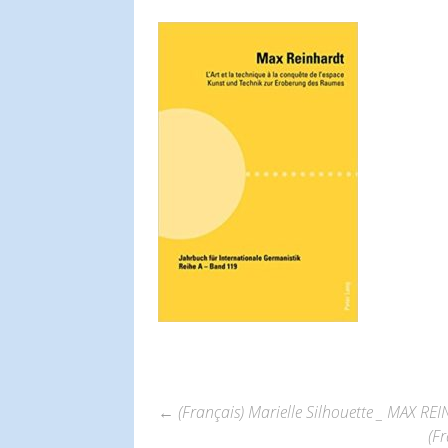
←
(Français) Marielle Silhouette _ MAX
(F