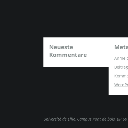
Neueste
Met
Kommentare
Anmel
Beitrag
Komme
WordPr
Université de Lille, Campus Pont de bois, BP 6