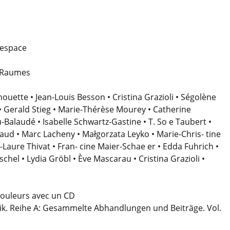
l’espace
s Raumes
houette • Jean-Louis Besson • Cristina Grazioli • Ségolène
 • Gerald Stieg • Marie-Thérèse Mourey • Catherine
u-Balaudé • Isabelle Schwartz-Gastine • T. So e Taubert •
laud • Marc Lacheny • Małgorzata Leyko • Marie-Chris- tine
-Laure Thivat • Fran- cine Maier-Schae er • Edda Fuhrich •
el • Lydia Gröbl • Ève Mascarau • Cristina Grazioli •
en couleurs avec un CD
ik. Reihe A: Gesammelte Abhandlungen und Beiträge. Vol.