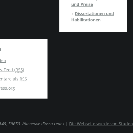
und Preise
Dissertationen und
Habilitationen
a
den
s-Feed (
RSS
)
ntare als
RSS
ess.org
0149, 59653 Villeneuve d'Ascq cedex
|
Die Webseite wurde von Studen