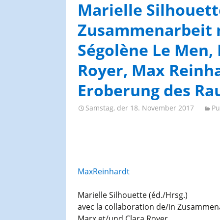
AGES-Kongresse und
Marielle Silhouette
Studientage
Zusammenarbeit m
Ségolène Le Men, 
Royer, Max Reinha
Eroberung des Ra
Samstag, der 18. November 2017
Pu
MaxReinhardt
Marielle Silhouette (éd./Hrsg.)
avec la collaboration de/in Zusammena
Marx et/und Clara Royer