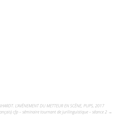
 REINHARDT. L’AVÈNEMENT DU METTEUR EN SCÈNE, PUPS, 2017
rançais) cfp – séminaire tournant de jurilinguistique – séance 2
→