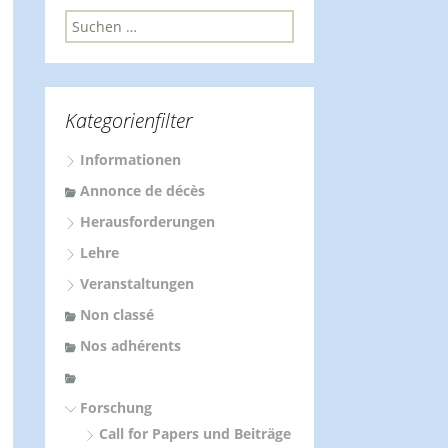
S
u
c
h
e
Kategorienfilter
n
n
Informationen
a
c
Annonce de décès
h
Herausforderungen
:
Lehre
Veranstaltungen
Non classé
Nos adhérents
Forschung
Call for Papers und Beiträge