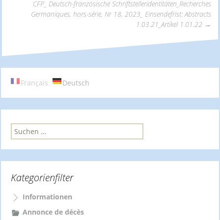
CFP_ Deutsch-französische Schriftstelleridentitäten_Recherches
Germaniques, hors-série, Nr 18, 2023_ Einsendefrist: Abstracts
Navigation
1.03.21_Artikel 1.01.22
→
Français
Deutsch
S
u
c
h
e
Kategorienfilter
n
n
a
Informationen
c
Annonce de décès
h