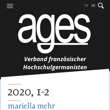
Springe
Suche
FR
DE
zum
nach:
Inhalt
Verband französischer
Hochschulgermanisten