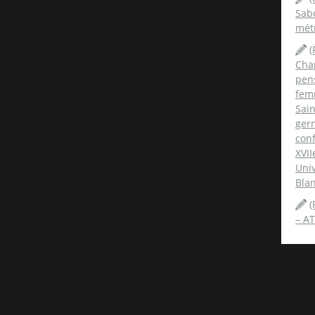
Sabo
mét
(
Chap
pens
fem
Sai
ger
conf
XVII
Univ
Blan
(
– AT