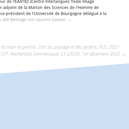
eur de l'EA4182 (Centre Interlangues Texte Image
ur-adjoint de la Maison des Sciences de l'Homme de
ice-président de l'Université de Bourgogne délégué à la
e alle Beiträge von Laurent Gautier
→
crivain et peintre. L’art du paysage et des jardins, PUS, 2021
) CFP- Recherches Germaniques 53 (2023)- 1er décembre 2022
→