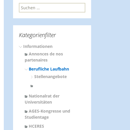
S
u
c
h
e
Kategorienfilter
n
n
Informationen
a
c
Annonces de nos
h
partenaires
:
Berufliche Laufbahn
Stellenangebote
Nationalrat der
Universitäten
AGES-Kongresse und
Studientage
HCERES