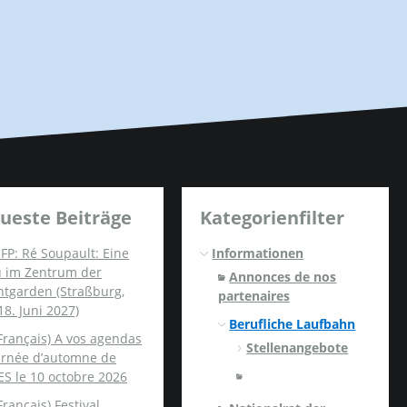
ueste Beiträge
Kategorienfilter
FP: Ré Soupault: Eine
Informationen
u im Zentrum der
Annonces de nos
ntgarden (Straßburg,
partenaires
18. Juni 2027)
Berufliche Laufbahn
Français) A vos agendas
Stellenangebote
ournée d’automne de
ES le 10 octobre 2026
Français) Festival