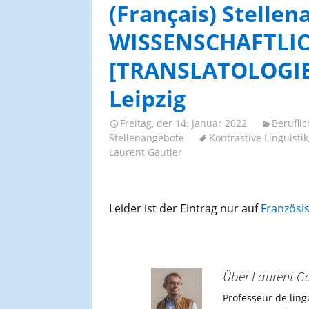
AGES-Kongresse und
(Français) Stelle
Studientage
WISSENSCHAFTLIC
[TRANSLATOLOGIE
Leipzig
Freitag, der 14. Januar 2022
Berufli
Stellenangebote
Kontrastive Linguistik
Laurent Gautier
Leider ist der Eintrag nur auf
Französi
Über Laurent Ga
Professeur de ling