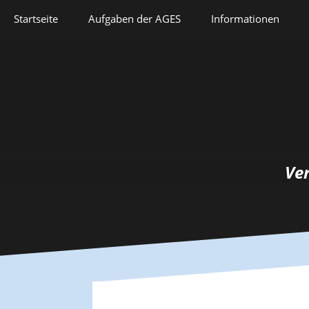
Springe
Startseite
Aufgaben der AGES
Informationen
zum
Inhalt
Veranstaltungen
Aufgaben der AGES
Forschung
Satzung
Lehre
Geschichte
Herausforderungen
Prix Pierre Grappin
Ve
Berufliche Laufbahn
Prix Geneviève
Bianquis
Hommage
Informationsbriefe