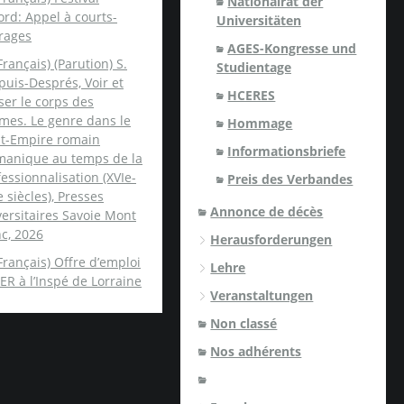
Nationalrat der
rd: Appel à courts-
Universitäten
rages
AGES-Kongresse und
Français) (Parution) S.
Studientage
uis-Després, Voir et
HCERES
er le corps des
mes. Le genre dans le
Hommage
nt-Empire romain
Informationsbriefe
manique au temps de la
essionnalisation (XVIe-
Preis des Verbandes
e siècles), Presses
Annonce de décès
ersitaires Savoie Mont
c, 2026
Herausforderungen
Français) Offre d’emploi
Lehre
ER à l’Inspé de Lorraine
Veranstaltungen
Non classé
Nos adhérents