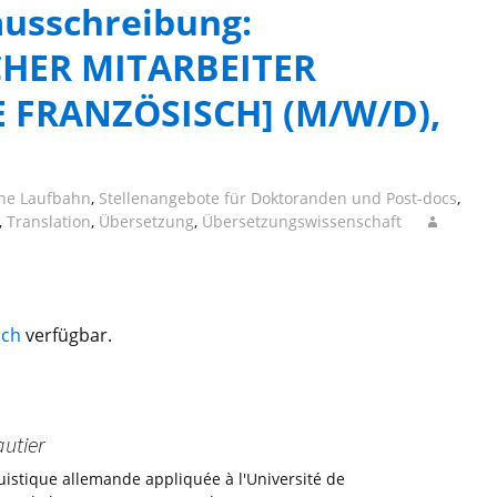
nausschreibung:
HER MITARBEITER
 FRANZÖSISCH] (M/W/D),
che Laufbahn
,
Stellenangebote für Doktoranden und Post-docs
,
,
Translation
,
Übersetzung
,
Übersetzungswissenschaft
sch
verfügbar.
utier
uistique allemande appliquée à l'Université de