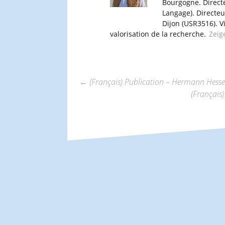
Bourgogne. Direct
Langage). Directe
Dijon (USR3516). V
valorisation de la recherche.
Zeig
←
(Français) Publication – Hermann Hesse é
(Français
Beitrags-
Navigation