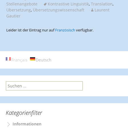
Stellenangebote
Kontrastive Linguistik
,
Translation
,
Übersetzung
,
Übersetzungswissenschaft
Laurent
Gautier
Leider ist der Eintrag nur auf
Französisch
verfügbar.
Français
Deutsch
S
u
c
h
e
Kategorienfilter
n
n
Informationen
a