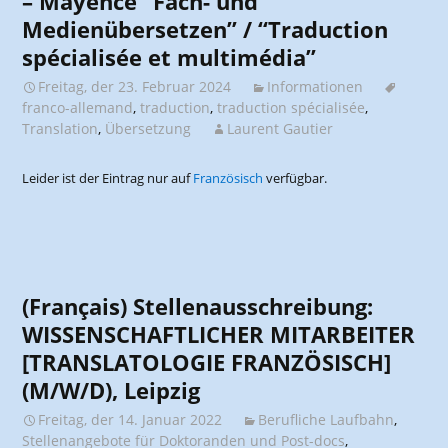
– Mayence “Fach- und
Medienübersetzen” / “Traduction
spécialisée et multimédia”
Freitag, der 23. Februar 2024
Informationen
franco-allemand
,
traduction
,
traduction spécialisée
,
Translation
,
Übersetzung
Laurent Gautier
Leider ist der Eintrag nur auf
Französisch
verfügbar.
(Français) Stellenausschreibung:
WISSENSCHAFTLICHER MITARBEITER
[TRANSLATOLOGIE FRANZÖSISCH]
(M/W/D), Leipzig
Freitag, der 14. Januar 2022
Berufliche Laufbahn
,
Stellenangebote für Doktoranden und Post-docs
,