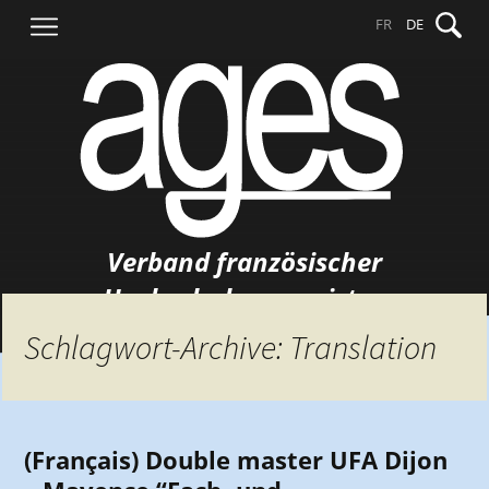
Springe
Suche
FR
DE
zum
nach:
Inhalt
Verband französischer
Hochschulgermanisten
Schlagwort-Archive: Translation
(Français) Double master UFA Dijon