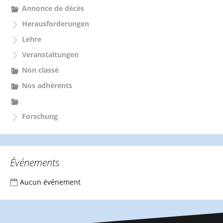
c
Annonce de décès
h
Herausforderungen
:
Lehre
Veranstaltungen
Non classé
Nos adhérents
Forschung
Événements
Aucun événement