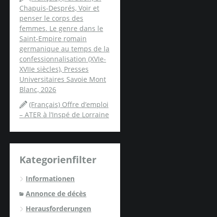
Chapuis-Després, Voir et
penser le corps des
femmes. Le genre dans le
Saint-Empire romain
germanique au temps de la
confessionnalisation (XVIe-
XVIIe siècles), Presses
Universitaires Savoie Mont
Blanc, 2026
(Français) Offre d’emploi
– ATER à l’Inspé de Lorraine
Kategorienfilter
Informationen
Annonce de décès
Herausforderungen