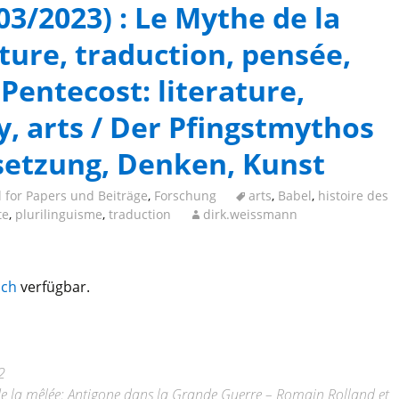
03/2023) : Le Mythe de la
ature, traduction, pensée,
 Pentecost: literature,
y, arts / Der Pfingstmythos
rsetzung, Denken, Kunst
l for Papers und Beiträge
,
Forschung
arts
,
Babel
,
histoire des
te
,
plurilinguisme
,
traduction
dirk.weissmann
sch
verfügbar.
2
 de la mêlée: Antigone dans la Grande Guerre – Romain Rolland et