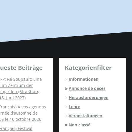
ueste Beiträge
Kategorienfilter
FP: Ré Soupault: Eine
Informationen
u im Zentrum der
Annonce de décès
ntgarden (Straßburg,
Herausforderungen
18. Juni 2027)
Lehre
Français) A vos agendas
ournée d’automne de
Veranstaltungen
ES le 10 octobre 2026
Non classé
Français) Festival