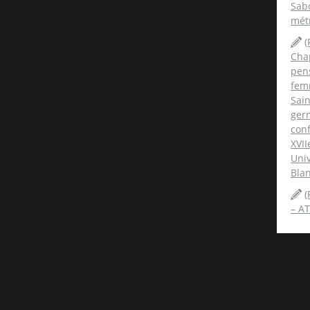
Sabo
mét
(
Chap
pens
fem
Sai
ger
conf
XVII
Univ
Blan
(
– AT