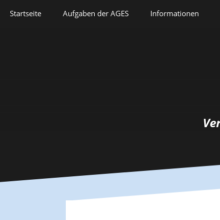
Springe
Startseite
Aufgaben der AGES
Informationen
zum
Inhalt
Veranstaltungen
Aufgaben der AGES
Forschung
Satzung
Lehre
Geschichte
Herausforderungen
Prix Pierre Grappin
Ve
Berufliche Laufbahn
Prix Geneviève
Bianquis
Hommage
Informationsbriefe