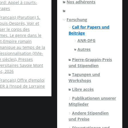
Nos adhérents
rd: Appel à courts-
rages
Français) (Parution) S.
Forschung
uis-Després, Voir et
Call for Papers und
er le corps des
Beiträge
mes. Le genre dans le
ANR-DFG
nt-Empire romain
manique au temps de la
Autres
essionnalisation (XVIe-
e siècles), Presses
Pierre-Grappin-Preis
ersitaires Savoie Mont
und Stipendien
c, 2026
Tagungen und
Français) Offre d’emploi
Workshops
ER à l’Inspé de Lorraine
Libre accès
Publikationen unserer
Mitglieder
Andere Stipendien
und Preise
Dissertationen und