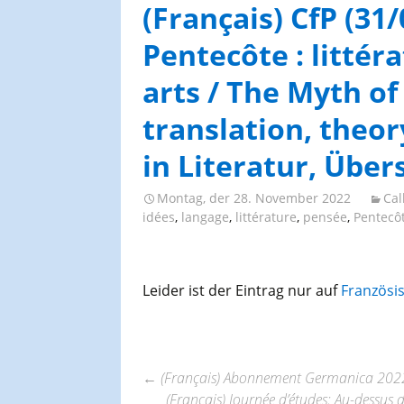
AGES-Kongresse und
(Français) CfP (31/
Studientage
Pentecôte : littér
arts / The Myth of
translation, theor
in Literatur, Übe
Montag, der 28. November 2022
Cal
idées
,
langage
,
littérature
,
pensée
,
Pentecô
Leider ist der Eintrag nur auf
Französi
←
(Français) Abonnement Germanica 202
(Français) Journée d’études: Au-dessus