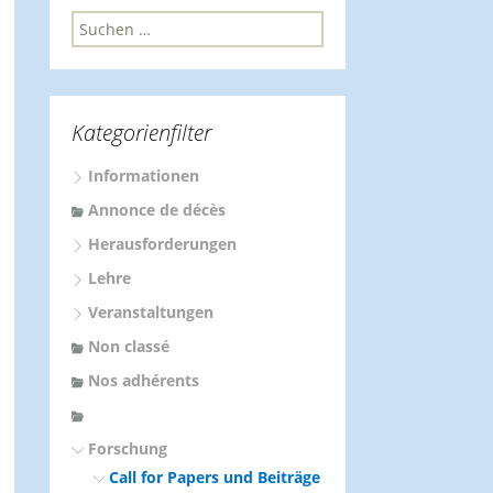
S
u
c
h
e
Kategorienfilter
n
n
Informationen
a
c
Annonce de décès
h
Herausforderungen
:
Lehre
Veranstaltungen
Non classé
Nos adhérents
Forschung
Call for Papers und Beiträge