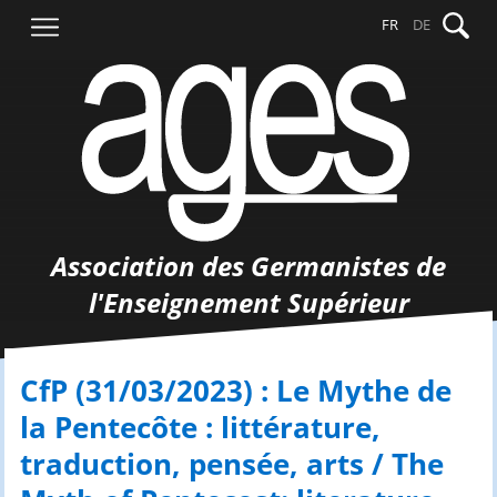
Aller
Recher
FR
DE
au
contenu
Association des Germanistes de
l'Enseignement Supérieur
CfP (31/03/2023) : Le Mythe de
la Pentecôte : littérature,
traduction, pensée, arts / The