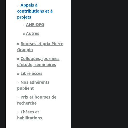
Appels à
contributions et à
projets
ANR-DFG
Autres
Bourses et prix Pierre
Grappin
Colloques, journées
d'étude, séminaires
Libre accès
Nos adhérents
publient
Prix et bourses de
recherche
Thèses et
habilitations