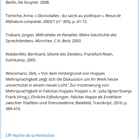
Berlin, De Gruyter, 2008.
Tomiche, Anne, « Glossolalies : du sacré au poétique »,
Revue de
littérature comparée
, 2003/1 (n° 305), p. 61-72.
Trabant, Jürgen,
Mithridates im Paradies: Kleine Geschichte des
Sprachdenkens, München, C.H. Beck, 2003.
Waldenfels, Bernhard,
Idiome des Denkens
, Frankfurt/Main,
Suhrkamp, 2005.
Weissmann, Dirk, « ‘Vor dem Hintergrund von Hoppes
Mehrsprachigkeit zeigt sich die Diskussion um ihr Werk heute
unvermutet in einem neuen Licht.’ Zur Inszenierung von
Mehrsprachigkeit in Felicitas Hoppes ‘Hoppe’ », in : Julia Ilgner/Svenja
Frank (Hrsg.),
Ehrliche Erfindungen. Felicitas Hoppe als Erzählerin
zwischen Tradition und Transmoderne,
Bielefeld, Transkript, 2016, p.
389-410.
CfP Mythe de la Pentecôte