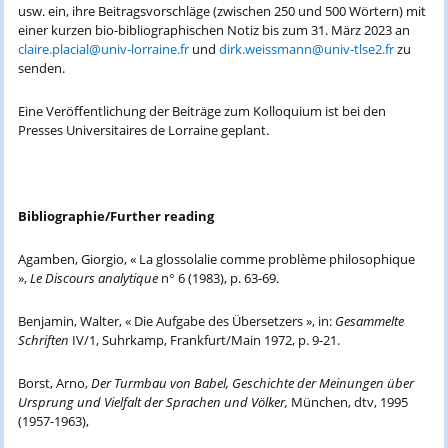
usw. ein, ihre Beitragsvorschläge (zwischen 250 und 500 Wörtern) mit
einer kurzen bio-bibliographischen Notiz bis zum 31. März 2023 an
claire.placial@univ-lorraine.fr
und
dirk.weissmann@univ-tlse2.fr
zu
senden.
Eine Veröffentlichung der Beiträge zum Kolloquium ist bei den
Presses Universitaires de Lorraine geplant.
Bibliographie/Further reading
Agamben, Giorgio, « La glossolalie comme problème philosophique
»,
Le Discours analytique
n° 6 (1983), p. 63-69.
Benjamin, Walter, « Die Aufgabe des Übersetzers », in:
Gesammelte
Schriften
IV/1, Suhrkamp, Frankfurt/Main 1972, p. 9-21.
Borst, Arno,
Der Turmbau von Babel, Geschichte der Meinungen über
Ursprung und Vielfalt der Sprachen und Völker,
München, dtv, 1995
(1957-1963),