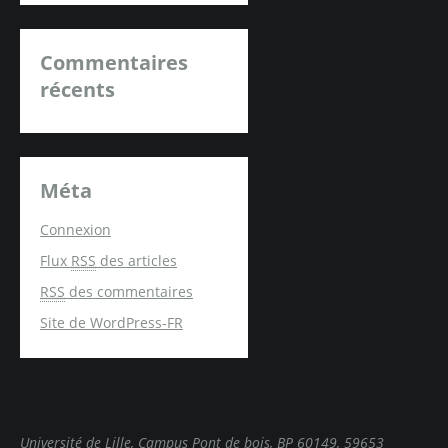
Commentaires
récents
Méta
Connexion
Flux
RSS
des articles
RSS
des commentaires
Site de WordPress-FR
Université de Lille, Campus Pont de bois, BP 60149, 59653