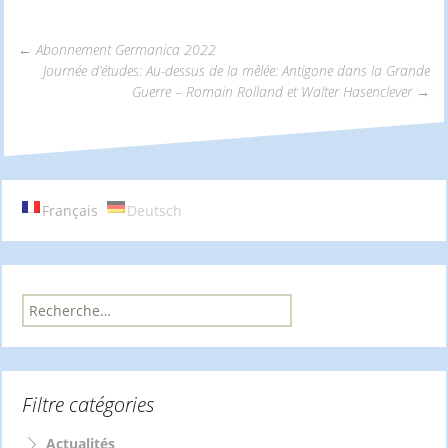
←
Abonnement Germanica 2022
Journée d’études: Au-dessus de la mêlée: Antigone dans la Grande
Navigation
Guerre – Romain Rolland et Walter Hasenclever
→
des
articles
Français
Deutsch
R
e
c
h
e
Filtre catégories
r
c
h
Actualités