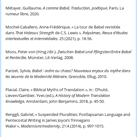
Métayer, Guillaume,
A
comme Babel, Traduction, poétique
, Paris, La
rumeur libre, 2020.
Mochel-Caballero, Anne-Frédérique, « La tour de Babel revisitée
dans
That Hideous Strength
de C.S. Lewis »,
Polysèmes
,
Revue d’études
intertextuelles et intermédiales,
25 (2021), p. 18-56.
Moos, Peter von (Hrsg./dir.),
Zwischen Babel und Pﬁngsten/Entre Babel
et Pentecôte,
Münster, Lit-Verlag, 2008.
Parizet, Sylvie,
Babel : ordre ou chaos? Nouveaux enjeux du mythe dans
les œuvres de la Modernité littéraire
, Grenoble, Ellug, 2010.
Placial, Claire, « Biblical Myths of Translation », in : D’hulst,
Lieven/Gambier, Yves (ed.),
A History of Modern Translation
Knowledge,
Amsterdam, John Benjamins, 2018, p. 45-50.
Renggli, Gabriel, « Suspended Pluralities: Postlapsarian Language and
Pentecostal Writing in James Joyce’s ‘Finnegans
Wake’ »,
Modernism/modernity
, 21:4 (2014), p. 997-1015.