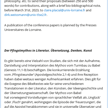
philosophy, etc. to send their proposals (between 250 and 500
words) for contributions, along with a brief bio-bibliographical note,
before March 31st, 2023, to
claire.placial@univ-lorraine.fr
and
dirk.weissmann@univ-tlse2.fr
.
A publication of the conference papers is planned by the Presses
Universitaires de Lorraine.
Der Pfingstmythos in Literatur, Übersetzung, Denken, Kunst
Es gibt bereits eine Vielzahl von Studien, die sich mit der Aufnahme,
Darstellung und Interpretation des Mythos vom Turmbau zu Babel
(Genesis 11,1-9) beschäftigen. Die konkurrierende Erzählung
vom ‚Pfingstwunder’ (Apostelgeschichte 2,1-4) und ihre Rezeption
haben dabei weitaus weniger Aufmerksamkeit erfahren. Dies gilt für
die Exegese des Bibeltextes wie für seine verschiedenen
Translationen in der Literatur, den Künsten, der Ideengeschichte und
der Übersetzungswissenschaft. Der Mythos von Babel
hat vorwiegend Vorstellungen von sprachlicher Vielfalt als ‚Unglück’
oder ‚Fluch’ genährt, wohingegen die Episode der ’Feuerzungen’, die
auf die Apostel herabkommen und sie in universelle Übersetzer und