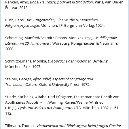
Renken, Arno,
Babel Heureuse, pour lire la traduction
. Paris, Van Dieren
Éditeur, 2012.
Rust, Hans,
Das Zungenreden, Eine Studie zur Kritischen
Religionspsychologie
, München, J.F. Bergmann-Verlag, 1924.
Schmeling, Manfred/Schmitz-Emans, Monika (Hrsg.):
Multilinguale
Literatur im 20.
Jahrhundert,
Würzburg, Königshausen & Neumann,
2000.
Schmitz-Emans, Monika,
Die Sprache der modernen Dichtung
,
München, Fink, 1997.
Steiner, George,
After Babel, Aspects of Language and
Translation,
Oxford, Oxford University Press, 1975.
Stierle, Karlheinz, « Babel und Pfingsten, Die immanente Poetik von
Apollinaires ‘Alcools’ », in: Warning, Rainer/Wehle, Winfried
(Hrsg.),
Lyrik und Malerei der Avantgarde
, UTB, München, 1982, p. 61-
112.
Tillmann, Thomas,
Hermeneutik und Bibelexegese beim jungen Goethe
,