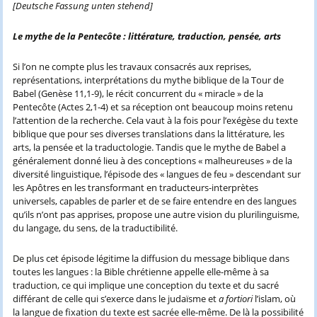
[Deutsche Fassung unten stehend]
Le mythe de la Pentecôte : littérature, traduction, pensée, arts
Si l’on ne compte plus les travaux consacrés aux reprises,
représentations, interprétations du mythe biblique de la Tour de
Babel (Genèse 11,1-9), le récit concurrent du « miracle » de la
Pentecôte (Actes 2,1-4) et sa réception ont beaucoup moins retenu
l’attention de la recherche. Cela vaut à la fois pour l’exégèse du texte
biblique que pour ses diverses translations dans la littérature, les
arts, la pensée et la traductologie. Tandis que le mythe de Babel a
généralement donné lieu à des conceptions « malheureuses » de la
diversité linguistique, l’épisode des « langues de feu » descendant sur
les Apôtres en les transformant en traducteurs-interprètes
universels, capables de parler et de se faire entendre en des langues
qu’ils n’ont pas apprises, propose une autre vision du plurilinguisme,
du langage, du sens, de la traductibilité.
De plus cet épisode légitime la diffusion du message biblique dans
toutes les langues : la Bible chrétienne appelle elle-même à sa
traduction, ce qui implique une conception du texte et du sacré
différant de celle qui s’exerce dans le judaïsme et
a fortiori
l’islam, où
la langue de fixation du texte est sacrée elle-même. De là la possibilité