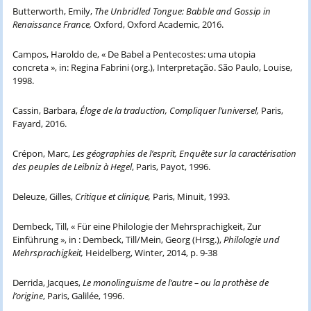
Butterworth, Emily,
The Unbridled Tongue: Babble and Gossip in
Renaissance France,
Oxford, Oxford Academic, 2016.
Campos, Haroldo de, « De Babel a Pentecostes: uma utopia
concreta », in: Regina Fabrini (org.), Interpretação. São Paulo, Louise,
1998.
Cassin, Barbara,
Éloge de la traduction, Compliquer l’universel,
Paris,
Fayard, 2016.
Crépon, Marc,
Les géographies de l’esprit, Enquête sur la caractérisation
des peuples de Leibniz à Hegel
, Paris, Payot, 1996.
Deleuze, Gilles,
Critique et clinique,
Paris, Minuit, 1993.
Dembeck, Till, « Für eine Philologie der Mehrsprachigkeit, Zur
Einführung », in : Dembeck, Till/Mein, Georg (Hrsg.),
Philologie und
Mehrsprachigkeit,
Heidelberg, Winter,
2014, p. 9-38
Derrida, Jacques,
Le monolinguisme de l’autre – ou la prothèse de
l’origine
, Paris, Galilée, 1996.