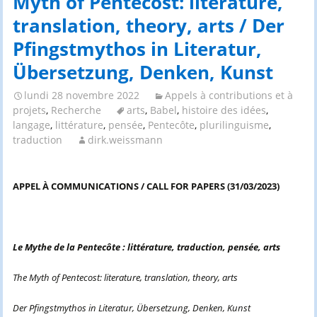
Myth of Pentecost: literature,
translation, theory, arts / Der
Pfingstmythos in Literatur,
Übersetzung, Denken, Kunst
lundi 28 novembre 2022
Appels à contributions et à
projets
,
Recherche
arts
,
Babel
,
histoire des idées
,
langage
,
littérature
,
pensée
,
Pentecôte
,
plurilinguisme
,
traduction
dirk.weissmann
APPEL À COMMUNICATIONS / CALL FOR PAPERS (31/03/2023)
Le Mythe de la Pentecôte : littérature, traduction, pensée, arts
The Myth of Pentecost: literature, translation, theory, arts
Der Pfingstmythos in Literatur, Übersetzung, Denken, Kunst