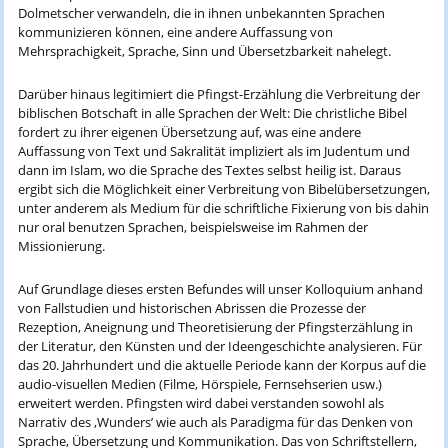
Dolmetscher verwandeln, die in ihnen unbekannten Sprachen
kommunizieren können, eine andere Auffassung von
Mehrsprachigkeit, Sprache, Sinn und Übersetzbarkeit nahelegt.
Darüber hinaus legitimiert die Pfingst-Erzählung die Verbreitung der
biblischen Botschaft in alle Sprachen der Welt: Die christliche Bibel
fordert zu ihrer eigenen Übersetzung auf, was eine andere
Auffassung von Text und Sakralität impliziert als im Judentum und
dann im Islam, wo die Sprache des Textes selbst heilig ist. Daraus
ergibt sich die Möglichkeit einer Verbreitung von Bibelübersetzungen,
unter anderem als Medium für die schriftliche Fixierung von bis dahin
nur oral benutzen Sprachen, beispielsweise im Rahmen der
Missionierung.
Auf Grundlage dieses ersten Befundes will unser Kolloquium anhand
von Fallstudien und historischen Abrissen die Prozesse der
Rezeption, Aneignung und Theoretisierung der Pfingsterzählung in
der Literatur, den Künsten und der Ideengeschichte analysieren. Für
das 20. Jahrhundert und die aktuelle Periode kann der Korpus auf die
audio-visuellen Medien (Filme, Hörspiele, Fernsehserien usw.)
erweitert werden. Pfingsten wird dabei verstanden sowohl als
Narrativ des ‚Wunders’ wie auch als Paradigma für das Denken von
Sprache, Übersetzung und Kommunikation. Das von Schriftstellern,