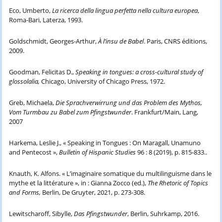
Eco, Umberto,
La ricerca della lingua perfetta nella cultura europea
,
Roma-Bari, Laterza, 1993.
Goldschmidt, Georges-Arthur,
À l’insu de Babel
. Paris, CNRS éditions,
2009.
Goodman, Felicitas D.,
Speaking in tongues: a cross-cultural study of
glossolalia,
Chicago, University of Chicago Press, 1972.
Greb, Michaela,
Die Sprachverwirrung und das Problem des Mythos,
Vom Turmbau zu Babel zum Pfingstwunder
. Frankfurt/Main, Lang,
2007
Harkema, Leslie J., « Speaking in Tongues : On Maragall, Unamuno
and Pentecost »,
Bulletin of Hispanic Studies
96 : 8 (2019), p. 815-833..
Knauth, K. Alfons. « L’imaginaire somatique du multilinguisme dans le
mythe et la littérature », in : Gianna Zocco (ed.),
The Rhetoric of Topics
and Forms,
Berlin, De Gruyter, 2021, p. 273-308.
Lewitscharoff, Sibylle,
Das Pfingstwunder
, Berlin, Suhrkamp, 2016.