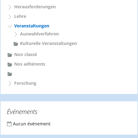
h
Herausforderungen
:
Lehre
Veranstaltungen
Auswahlverfahren
Kulturelle Veranstaltungen
Non classé
Nos adhérents
Forschung
Événements
Aucun événement