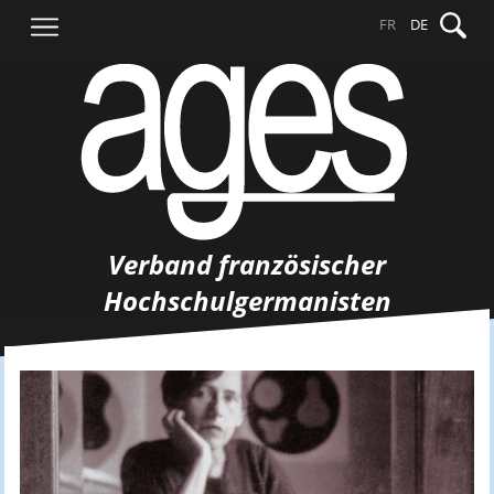
Springe
Suche
FR
DE
zum
nach:
Inhalt
Verband französischer
Hochschulgermanisten