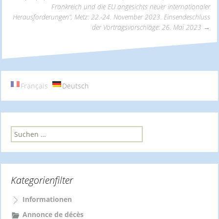
Frankreich und die EU angesichts neuer internationaler
Navigation
Herausforderungen”, Metz: 22.-24. November 2023. Einsendeschluss
der Vortragsvorschläge: 26. Mai 2023
→
Français
Deutsch
S
u
c
h
e
Kategorienfilter
n
n
a
Informationen
c
Annonce de décès