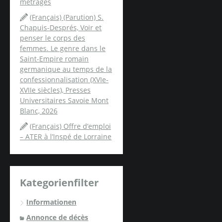
métrages
(Français) (Parution) S.
Chapuis-Després, Voir et
penser le corps des
femmes. Le genre dans le
Saint-Empire romain
germanique au temps de la
confessionnalisation (XVIe-
XVIIe siècles), Presses
Universitaires Savoie Mont
Blanc, 2026
(Français) Offre d’emploi
– ATER à l’Inspé de Lorraine
Kategorienfilter
Informationen
Annonce de décès