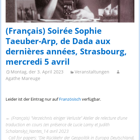
(Français) Soirée Sophie
Taeuber-Arp, de Dada aux
dernières années, Strasbourg,
mercredi 5 avril
Montag, der 3. April 2023
Veranstaltungen
Agathe Mareuge
Leider ist der Eintrag nur auf
Französisch
verfügbar.
←
(Français) ”Verzeichnis einiger Verluste” Atelier de relecture d’une
traduction en cours (en présence de Lucie Lamy et Judith
Beitrags-
Schalansky)_Nantes_14 avril 2023
Call for papers: “Die Rückkehr der Geopolitik in Europa Deutschland,