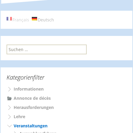
Français
Deutsch
S
u
c
h
e
Kategorienfilter
n
n
a
Informationen
c
Annonce de décès
h
Herausforderungen
:
Lehre
Veranstaltungen