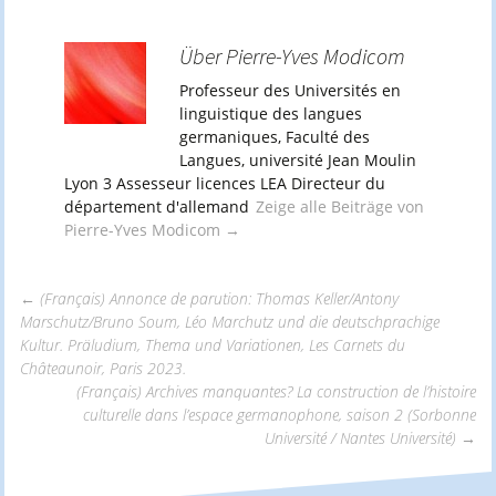
Über Pierre-Yves Modicom
Professeur des Universités en
linguistique des langues
germaniques, Faculté des
Langues, université Jean Moulin
Lyon 3 Assesseur licences LEA Directeur du
département d'allemand
Zeige alle Beiträge von
Pierre-Yves Modicom
→
←
(Français) Annonce de parution: Thomas Keller/Antony
Marschutz/Bruno Soum, Léo Marchutz und die deutschprachige
Beitrags-
Kultur. Präludium, Thema und Variationen, Les Carnets du
Châteaunoir, Paris 2023.
(Français) Archives manquantes? La construction de l’histoire
Navigation
culturelle dans l’espace germanophone, saison 2 (Sorbonne
Université / Nantes Université)
→