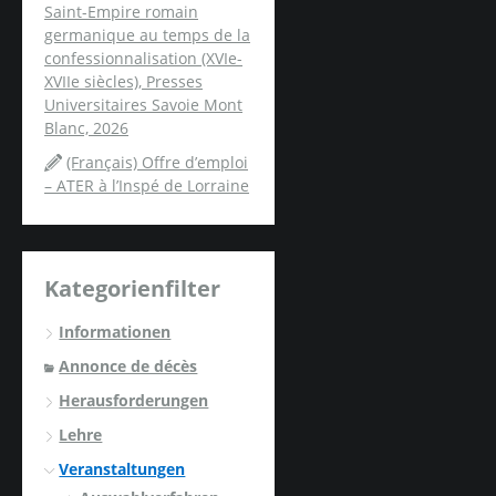
Saint-Empire romain
germanique au temps de la
confessionnalisation (XVIe-
XVIIe siècles), Presses
Universitaires Savoie Mont
Blanc, 2026
(Français) Offre d’emploi
– ATER à l’Inspé de Lorraine
Kategorienfilter
Informationen
Annonce de décès
Herausforderungen
Lehre
Veranstaltungen