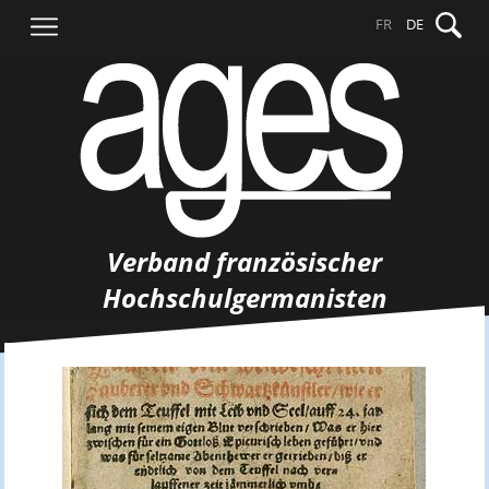
Springe
Suche
FR
DE
zum
nach:
Inhalt
Verband französischer
Hochschulgermanisten